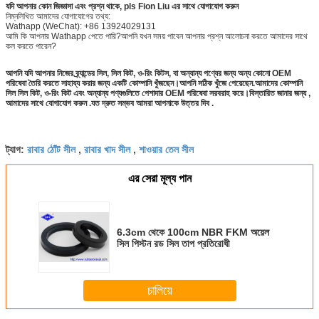
যদি আপনার কোন জিজ্ঞাসা এবং প্রশ্ন থাকে, pls Fion Liu এর সাথে যোগাযোগ করুন
নিম্নলিখিত আমাদের যোগাযোগের তথ্য:
Wathapp (WeChat): +86 13924029131
আমি কি আপনার Wathapp পেতে পারি?আপনি যখন সময় পাবেন আপনার প্রশ্ন আলোচনা করতে আমাদের সাথে
কল করতে পারেন?
আপনি যদি আপনার নিজের ব্র্যান্ডের সিল, সিল কিট, ও-রিং কিটস, বা অন্যান্য পণ্যের জন্য অন্য কোনো OEM
পরিষেবা তৈরি করতে সাহায্য করার জন্য একটি কোম্পানি খুঁজছেন।আপনি সঠিক খুঁজে পেয়েছেন.আমাদের কোম্পানি
সিল সিল কিট, ও-রিং কিট এবং অন্যান্য পণ্যগুলিতে পেশাদার OEM পরিষেবা সরবরাহ করে।বিস্তারিত জানার জন্য ,
আমাদের সাথে যোগাযোগ করুন .যত দ্রুত সম্ভব আমরা আপনাকে উত্তর দিব .
রাবার ঠোঁট সীল
রাবার খাদ সীল
শাওয়ার তেল সীল
ট্যাগ:
,
,
এর সেরা মূল্য পান
6.3cm থেকে 100cm NBR FKM অয়েল
সিল পিস্টন রড সিল তাপ প্রতিরোধী
চালিয়ে