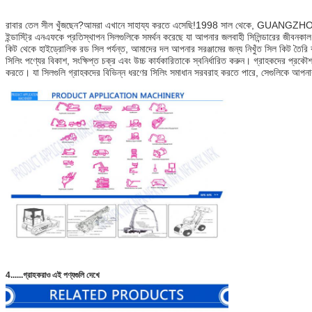
রাবার তেল সীল খুঁজছেন?আমরা এখানে সাহায্য করতে এসেছি!1998 সাল থেকে, 
ইন্ডাস্ট্রি এনএফকে প্রতিস্থাপন সিলগুলিকে সমর্থন করেছে যা আপনার জলবাহী সিলিন্ডারের জীবনকাল ব
কিট থেকে হাইড্রোলিক রড সিল পর্যন্ত, আমাদের দল আপনার সরঞ্জামের জন্য নিখুঁত সিল কিট ত
সিলিং পণ্যের বিকাশ, সংক্ষিপ্ত চক্র এবং উচ্চ কার্যকারিতাকে স্বনির্ধারিত করুন। গ্রাহকদের প্রক
করতে। যা সিলগুলি গ্রাহকদের বিভিন্ন ধরণের সিলিং সমাধান সরবরাহ করতে পারে, সেগুলিকে আপনার
4......গ্রাহকরাও এই পণ্যগুলি দেখে