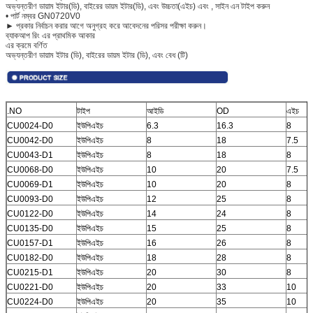
অভ্যন্তরীণ ডায়াম ইটার(ডি), বাইরের ডায়ম ইটার(ডি), এবং উচ্চতা(এইচ) এবং , সাইন এন টাইপ করুন
• পার্ট নম্বর GN0720V0
► প্রকার নির্বাচন করার আগে অনুগ্রহ করে আবেদনের পরিসর পরীক্ষা করুন।
ব্যাকআপ রিং এর প্রাথমিক আকার
এর ক্রমে বর্ণিত
অভ্যন্তরীণ ডায়াম ইটার (ডি), বাইরের ডায়ম ইটার (ডি), এবং বেধ (টি)
.NO
টাইপ
আইডি
OD
এইচ
CU0024-D0
ইউপিএইচ
6.3
16.3
8
CU0042-D0
ইউপিএইচ
8
18
7.5
CU0043-D1
ইউপিএইচ
8
18
8
CU0068-D0
ইউপিএইচ
10
20
7.5
CU0069-D1
ইউপিএইচ
10
20
8
CU0093-D0
ইউপিএইচ
12
25
8
CU0122-D0
ইউপিএইচ
14
24
8
CU0135-D0
ইউপিএইচ
15
25
8
CU0157-D1
ইউপিএইচ
16
26
8
CU0182-D0
ইউপিএইচ
18
28
8
CU0215-D1
ইউপিএইচ
20
30
8
CU0221-D0
ইউপিএইচ
20
33
10
CU0224-D0
ইউপিএইচ
20
35
10