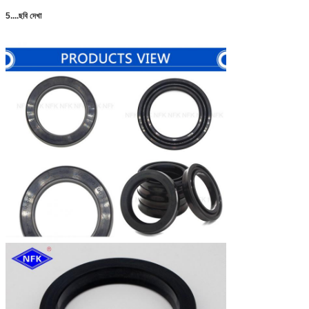
5....ছবি দেখা