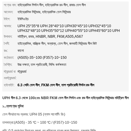
পণ্যের নাম:
হাইড্রোলিক পিস্টন সীল, হাইড্রোলিক রড সীল, রাবার তেল সীল
আবেদন:
হাইড্রোলিক সিলিন্ডার, হাইড্রোলিক তেল সিলিন্ডার
টাইপ:
ইউপিএইচ
আকার:
UPH 25*35*8 UPH 28*40*10 UPH30*45*10 UPH32*45*10
UPH32*48*10 UPH35*50*12 UPH40*55*10 UPH45*60*10 UPH
উপাদান:
নাইট্রিল, রাবার, HNBR, NBR, FKM,A505,A567
শৈলী:
হাইড্রোলিক, যান্ত্রিক সীল, অন্যান্য, তেল সীল, জলবাহী সিলিন্ডার সীল কিট
রঙ:
কালো
কঠোরতা:
(A505)-35~100 (F357)-10~150
বৈশিষ্ট্য:
উচ্চ দক্ষতা, তাপ প্রতিরোধী, সিলিং কর্মক্ষমতা
স্ট্যান্ডার্ড বা
স্ট্যান্ডার্ড
ননস্ট্যান্ডার্ড:
6.3 সেমি তেল সীল
FKM তেল সীল
তাপ প্রতিরোধী পিস্টন রড সীল
হাইলাইট:
,
,
UPH সীল 6.3 থেকে 100cm NBR FKM তেল সীল পিস্টন এবং রড সীল হাইড্রোলিক সিলিন্ডার নাইট্রিল সীল
১...
দ্য
পণ্যের সুবিধা
তেল সীল/চাপের প্রকার: UPH 05 (প্লাস সাপোর্টিং রিং)
তাপমাত্রা:(A505) - 35 ℃ ~ 100 ℃ / (F357)-10~150
গতি: 0.5 m/s/বড় বিভাগের নকশা, বড় পরিসরের চাপের জন্য উপযুক্ত, চমৎকার সিলিং