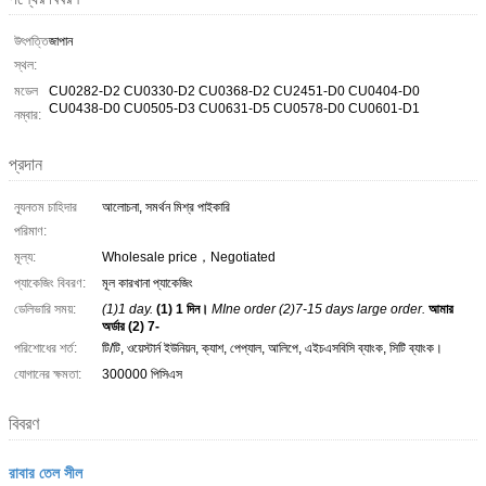
উৎপত্তি
জাপান
স্থল:
মডেল
CU0282-D2 CU0330-D2 CU0368-D2 CU2451-D0 CU0404-D0
CU0438-D0 CU0505-D3 CU0631-D5 CU0578-D0 CU0601-D1
নম্বার:
প্রদান
ন্যূনতম চাহিদার
আলোচনা, সমর্থন মিশ্র পাইকারি
পরিমাণ:
মূল্য:
Wholesale price，Negotiated
প্যাকেজিং বিবরণ:
মূল কারখানা প্যাকেজিং
ডেলিভারি সময়:
(1)1 day.
(1) 1 দিন।
MIne order (2)7-15 days large order.
আমার
অর্ডার (2) 7-
পরিশোধের শর্ত:
টি/টি, ওয়েস্টার্ন ইউনিয়ন, ক্যাশ, পেপ্যাল, আলিপে, এইচএসবিসি ব্যাংক, সিটি ব্যাংক।
যোগানের ক্ষমতা:
300000 পিসিএস
বিবরণ
রাবার তেল সীল