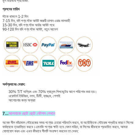
মূল কারখানা প্যাকেজিং
প্রসবের তারিখ
স্টকে থাকলে 1-2 দিন
7-15 দিন, যদি পণ্য স্টক আউট জরুরী চালান এয়ার মালবাহী
15-30 দিন, যদি পণ্য স্টক অর্ডার আউট পথে
90-120 দিন যদি পণ্য স্টক আউট, নতুন আদেশ
অর্থপ্রদানের মেয়াদ:
30% T/T অগ্রিম এবং 70% ব্যালেন্স শিপমেন্টের আগে পরিশোধ করা হয়।
ওয়েস্টার্ন ইউনিয়ন, নগদ, টি/টি, ব্যাঙ্ক, পেপাই
আলোচনার জন্য অন্যরা
7...
আপনাকে ছোট ছোট কৌশল শেখান
অনেক সীল কাঁচামাল স্টোরেজের সময় পণ্যের চেহারা পরিবর্তন করবে, যা অযৌক্তিক স্টোরেজ পদ্ধতির কারণে সিলের
বার্ধক্যকে ত্বরান্বিত করবে।এমনকি পণ্যের ক্ষতি হবে যেমন মরিচা, যা সিলের জীবনকে প্রভাবিত করবে, আমরা
যোগাযোগ করব এবং এখন কীভাবে সীলটি সংরক্ষণ করবেন তা দেখব: