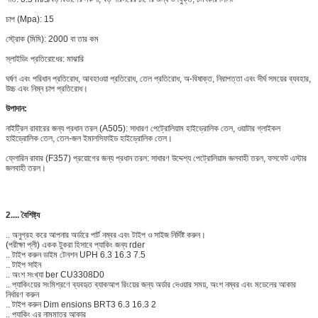
চাপ (Mpa): 15
স্ট্রোক (মিমি): 2000 বা তার কম
স্লাইডিং প্রতিরোধের: মাঝারি
ঘর্ষণ এবং পরিধান প্রতিরোধ, আবহাওয়া প্রতিরোধ, তেল প্রতিরোধ, অ-বিষাক্ত, নিরাপত্তা এবং দীর্ঘ সময়ের ব্যবহার,
উচ্চ এবং নিম্ন চাপ প্রতিরোধ।
উপাদান:
নাইট্রিল রাবারের জন্য প্রধান তরল (A505): সাধারণ পেট্রোলিয়াম হাইড্রোলিক তেল, ওয়াটার গ্লাইকল
হাইড্রোলিক তেল, তেল-জল ইমালসিফাইড হাইড্রোলিক তেল।
ফ্লোরিন রাবার (F357) প্রয়োগের জন্য প্রধান তরল: সাধারণ উদ্দেশ্য পেট্রোলিয়াম জলবাহী তরল, ফসফেট এস্টার
জলবাহী তরল।
2.... বৈশিষ্ট্য
.. অনুগ্রহ করে আপনার অর্ডারে পার্ট নম্বর এবং টাইপ ও সাইজ নির্দিষ্ট করুন।
(পরীক্ষা প্লী) একক টুকরা হিসাবে প্যাকিং জন্য rder
.. টাইপ করুন ডাইম টেনশন UPH 6.3 16.3 7.5
.. টাইপ সাইন
.. অংশ সংখ্যা ber CU3308D0
.. প্যাকিংয়ের সংমিশ্রণে ব্যবহৃত ব্যাকআপ রিংয়ের জন্য অর্ডার দেওয়ার সময়, অংশ নম্বর এবং মডেলের আকার
নির্ধারণ করুন
.. টাইপ করুন Dim ensions BRT3 6.3 16.3 2
.. প্যাকিং এর নামমাত্র আকার