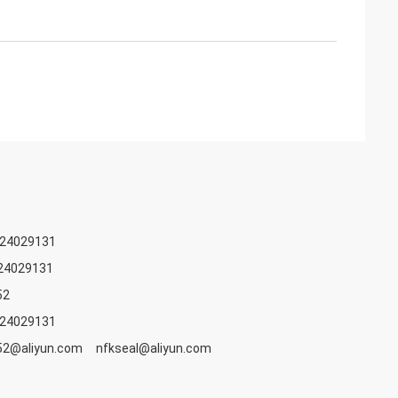
924029131
24029131
52
924029131
52@aliyun.com nfkseal@aliyun.com