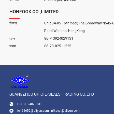
ই-মেইল :
nfkseal@aliyun.com
HONFOOK CO.,LIMITED
ঠিকানা :
Unit 04-05 16th floor,The Broadway No45-
Road,Wanchai.HongKong
ফোন :
86--13924029131
ফ্যাক্স :
86-20-82511225
GUANGZHOU UP OIL-SEALS TRADING CO.,LTD
+8613924029131
fion66652@aliyun.com , nfkseal@aliyun.com