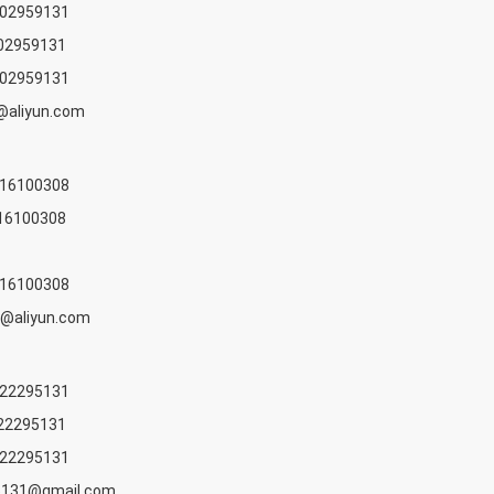
802959131
02959131
802959131
@aliyun.com
316100308
16100308
316100308
@aliyun.com
822295131
22295131
822295131
5131@gmail.com