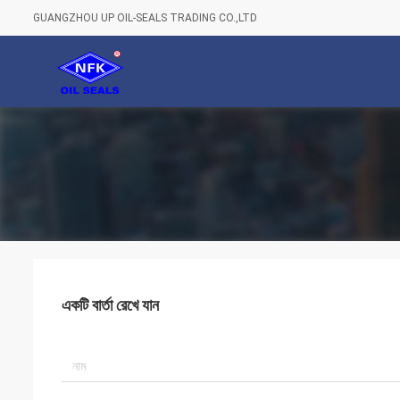
GUANGZHOU UP OIL-SEALS TRADING CO.,LTD
একটি বার্তা রেখে যান