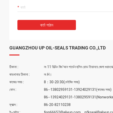
বার্তা পাঠান
GUANGZHOU UP OIL-SEALS TRADING CO.,LTD
ঠিকানা :
নং 11 বিল্ডিং জিং'আন গার্ডেন হুলিন রোড তিয়ানহে জেলা গুয়াংঝ
কারখানার ঠিকানা :
নং H।
কাজের সময় :
8：30-20:30(বেইজিং সময়)
ফোন :
86--13802959131-13924029131(কাজের সময়)
86--13924029131-13802959131(Nonworking
ফ্যাক্স :
86-20-82110238
ই-মেইল :
fion66652@aliyun.com nfkseal@aliyun.