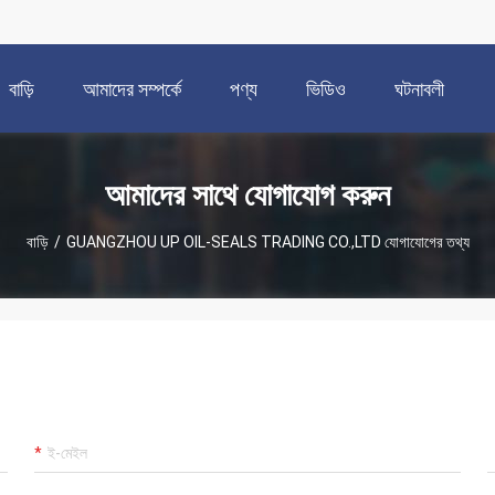
বাড়ি
আমাদের সম্পর্কে
পণ্য
ভিডিও
ঘটনাবলী
আমাদের সাথে যোগাযোগ করুন
বাড়ি
/
GUANGZHOU UP OIL-SEALS TRADING CO.,LTD যোগাযোগের তথ্য