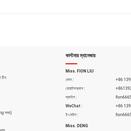
কাস্টমার ম্যানেজার
Miss. FION LIU
ো চীন
ফোন :
+86 13
হোয়াটসঅ্যাপ :
+86139
স্কাইপ :
fion666
WeChat :
+86 13
 সময়)
ই-মেইল :
fion666
Miss. DENG
com