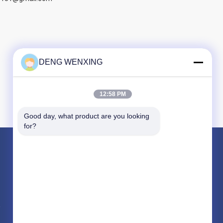
DENG WENXING
12:58 PM
Good day, what product are you looking 
for?
পণ্য
রাবার তেল সীল
উচ্চ চাপ তেল সীল
সামুদ্রিক তেল সিল
সব ধরনের