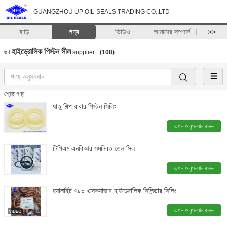
GUANGZHOU UP OIL-SEALS TRADING CO.,LTD
বাড়ি
পণ্য
ভিডিও
আমাদের সম্পর্কে
>>
হাইড্রোলিক পিস্টন সীল
গুণ
supplier.
(108)
শ্রেষ্ঠ পণ্য
ধাতু শিল্প রাবার পিস্টন সিলিং
এখন অনুসন্ধান করুন
টিপিএম এনবিআর সমন্বিত তেল সিল
এখন অনুসন্ধান করুন
হ্যালাইট ৭৮০ এক্সক্যাভার হাইড্রোলিক সিলিন্ডার সিলিং
এখন অনুসন্ধান করুন