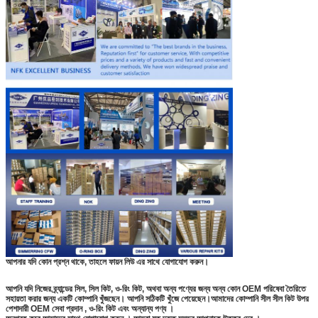
আপনার যদি কোন প্রশ্ন থাকে, তাহলে ফায়ন লিউ এর সাথে যোগাযোগ করুন।
আপনি যদি নিজের ব্র্যান্ডের সিল, সিল কিট, ও-রিং কিট, অথবা অন্য পণ্যের জন্য অন্য কোন OEM পরিষেবা তৈরিতে
সহায়তা করার জন্য একটি কোম্পানি খুঁজছেন। আপনি সঠিকটি খুঁজে পেয়েছেন।আমাদের কোম্পানি সীল সীল কিট উপর
পেশাদারী OEM সেবা প্রদান , ও-রিং কিট এবং অন্যান্য পণ্য ।