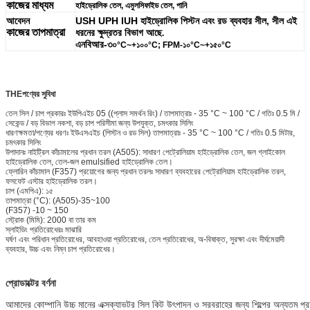
কাজের মাধ্যম
হাইড্রোলিক তেল, এমুলসিফাইড তেল, পানি
আবেদন
USH UPH IUH হাইড্রোলিক পিস্টন এবং রড ব্যবহার সীল, সীল এই
কাজের তাপমাত্রা
ধরনের ক্ষুদ্রতর বিভাগ আছে
.
এনবিআর-৩০
°C~+১০০
°C; FPM
-১০
°C~+১৫০
°C
THE
পণ্যের সুবিধা
তেল সিল / চাপ প্রকারঃ ইউপিএইচ 05 ((প্লাস সমর্থন রিং) / তাপমাত্রাঃ - 35 °C ~ 100 °C / গতিঃ 0.5 মি /
সেকেন্ড / বড় বিভাগ নকশা, বড় চাপ পরিসীমা জন্য উপযুক্ত, চমৎকার সিলিং
ধারণক্ষমতা/পণ্যের ধরণঃ ইউএসএইচ (পিস্টন ও রড সিল) তাপমাত্রাঃ - 35 °C ~ 100 °C / গতিঃ 0.5 মিটার,
চমৎকার সিলিং
উপাদানঃ নাইট্রিল কাঁচামালের প্রধান তরল (A505): সাধারণ পেট্রোলিয়াম হাইড্রোলিক তেল, জল গ্লাইকোল
হাইড্রোলিক তেল, তেল-জল emulsified হাইড্রোলিক তেল।
ফ্লোরিন কাঁচামাল (F357) প্রয়োগের জন্য প্রধান তরলঃ সাধারণ ব্যবহারের পেট্রোলিয়াম হাইড্রোলিক তরল,
ফসফেট এস্টার হাইড্রোলিক তরল।
চাপ (এমপিএ): ১৫
তাপমাত্রা (°C): (A505)-35~100
(F357) -10 ~ 150
স্ট্রোক (মিমি): 2000 বা তার কম
স্লাইডিং প্রতিরোধেরঃ মাঝারি
ঘর্ষণ এবং পরিধান প্রতিরোধের, আবহাওয়া প্রতিরোধের, তেল প্রতিরোধের, অ-বিষাক্ত, সুরক্ষা এবং দীর্ঘমেয়াদী
ব্যবহার, উচ্চ এবং নিম্ন চাপ প্রতিরোধের।
প্রোডাক্টের বর্ণনা
আমাদের কোম্পানি উচ্চ মানের এক্সক্যাভটর সিল কিট উৎপাদন ও সরবরাহের জন্য শিল্পের অন্যতম প্