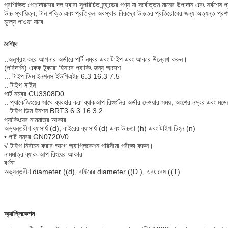
প্রশিক্ষিত পেশাদারদের দল দ্বারা সুপরিচিত ব্র্যান্ডের পণ্য যা সর্বোত্তম মানের উপাদান এবং সর্বশেষ
উচ্চ স্থায়িত্ব, টান শক্তি এবং প্রতিকূল অবস্থার বিরুদ্ধে উচ্চতর প্রতিরোধের জন্য অত্যন্ত প
মূল্যে পাওয়া যাবে.
বৈশিষ্ট্য
..অনুগ্রহ করে আপনার অর্ডারে পার্ট নম্বর এবং টাইপ এবং আকার উল্লেখ করুন।
(পরিদর্শন) একক টুকরো হিসাবে প্যাকিং জন্য আদেশ
... টাইপ ডিম ইনশনস ইউপিএইচ 6.3 16.3 7.5
.. টাইপ সাইন
পার্ট নম্বর CU3308D0
.. প্যাকেজিংয়ের সাথে ব্যবহার করা ব্যাকআপ রিংগুলির অর্ডার দেওয়ার সময়, অংশের নম্বর এবং মড
.. টাইপ ডিম ইনশন BRT3 6.3 16.3 2
প্যাকিংয়ের নামমাত্র আকার
অভ্যন্তরীণ ব্যাসার্ধ (d), বাইরের ব্যাসার্ধ (d) এবং উচ্চতা (h) এবং টাইপ চিহ্ন (n)
• পার্ট নম্বর GN0720V0
√ টাইপ নির্বাচন করার আগে অ্যাপ্লিকেশন পরিসীমা পরীক্ষা করুন।
নামমাত্র ব্যাক-আপ রিংয়ের আকার
বর্ণনা
অভ্যন্তরীণ diameter ((d), বাইরের diameter ((D ), এবং বেধ ((T)
অ্যাপ্লিকেশন