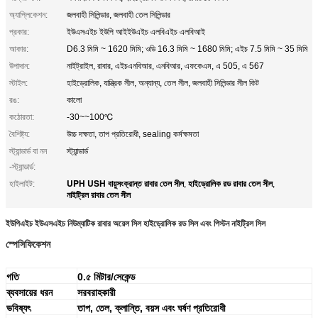
অ্যাপ্লিকেশন:
জলবাহী সিলিন্ডার, জলবাহী তেল সিলিন্ডার
প্রকার:
ইউএসএইচ ইউপি আইইউএইচ এলবিএইচ এলবিআই
আকার:
D6.3 মিমি ~ 1620 মিমি; ওডি 16.3 মিমি ~ 1680 মিমি; এইচ 7.5 মিমি ~ 35 মিমি
উপাদান:
নাইট্রাইল, রাবার, এইচএনবিআর, এনবিআর, এফকেএম, এ 505, এ 567
স্টাইল:
হাইড্রোলিক, যান্ত্রিক সীল, অন্যান্য, তেল সীল, জলবাহী সিলিন্ডার সীল কিট
রঙ:
কালো
কঠোরতা:
-30~~100℃
বৈশিষ্ট্য:
উচ্চ দক্ষতা, তাপ প্রতিরোধী, sealing কর্মক্ষমতা
স্ট্যান্ডার্ড বা নন
স্ট্যান্ডার্ড
-স্ট্যান্ডার্ড:
UPH USH বায়ুসংক্রান্ত রাবার তেল সীল
হাইড্রোলিক রড রাবার তেল সীল
হাইলাইট:
,
,
নাইট্রিল রাবার তেল সীল
ইউপিএইচ ইউএসএইচ নিউম্যাটিক রাবার অয়েল সিল হাইড্রোলিক রড সিল এবং পিস্টন নাইট্রিল সিল
স্পেসিফিকেশন
গতি
0.৫ মিটার/সেকেন্ড
ব্যবসায়ের ধরন
সরবরাহকারী
ভবিষ্যৎ
তাপ, তেল, ক্লান্তি, বয়স এবং ঘর্ষণ প্রতিরোধী