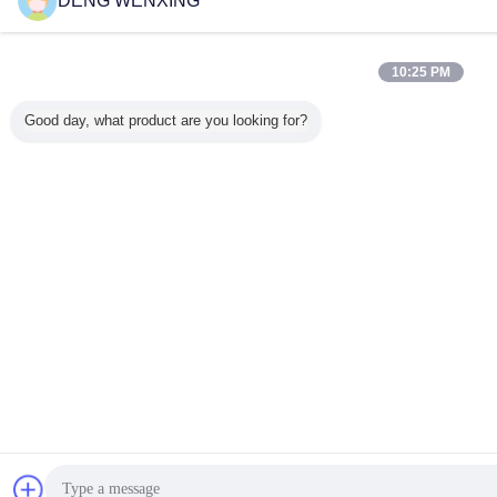
DENG WENXING
10:25 PM
Good day, what product are you looking for?
চ্যাট
উদ