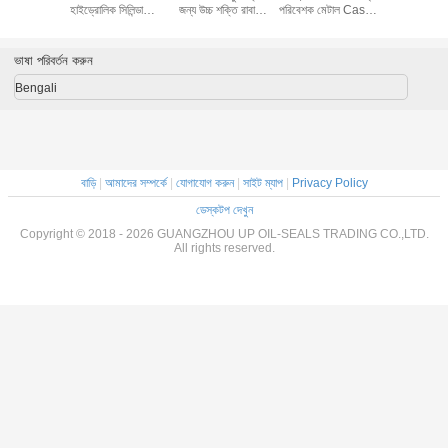
য়েল সিল উচ্চ
হাইড্রোলিক সিলিন্ডার
জন্য উচ্চ শক্তি রাবার
পরিবেশক মেটাল Cased
সীল হাইড্র
র জন্য
পিস্টন রড সীল
ডাস্ট সীল
তেল সীল
পিস্টন নাইট্র
ভাষা পরিবর্তন করুন
Bengali
বাড়ি
|
আমাদের সম্পর্কে
|
যোগাযোগ করুন
|
সাইট ম্যাপ
|
Privacy Policy
ডেস্কটপ দেখুন
Copyright © 2018 - 2026 GUANGZHOU UP OIL-SEALS TRADING CO.,LTD.
All rights reserved.