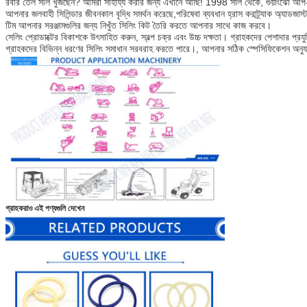
রবার তেল সীল খুঁজছেন? আমরা সাহায্য করার জন্য এখানে আছি! 1998 সাল থেকে, গুয়াংঝো আপ-স
আপনার জলবাহী সিলিন্ডার জীবনকাল বৃদ্ধি সমর্থন করেছে,পরিষেবা ব্যবধান হ্রাস করাট্র্যাক অ্যাডজা
টিম আপনার সরঞ্জামগুলির জন্য নিখুঁত সিলিং কিট তৈরি করতে আপনার সাথে কাজ করবে।
সেলিং প্রোডাক্টের বিকাশকে উৎসাহিত করুন, স্বল্প চক্র এবং উচ্চ দক্ষতা। গ্রাহকদের পেশাদার প্রয
গ্রাহকদের বিভিন্ন ধরণের সিলিং সমাধান সরবরাহ করতে পারে।, আপনার সঠিক স্পেসিফিকেশন অনুযা
গ্রাহকরাও এই পণ্যগুলি দেখেন