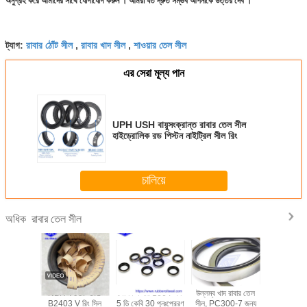
অনুগ্রহ করে আমাদের সাথে যোগাযোগ করুন । আমরা যত দ্রুত সম্ভব আপনাকে উত্তর দেব ।
রাবার ঠোঁট সীল
রাবার খাদ সীল
শাওয়ার তেল সীল
ট্যাগ:
,
,
এর সেরা মূল্য পান
UPH USH বায়ুসংক্রান্ত রাবার তেল সীল
হাইড্রোলিক রড পিস্টন নাইট্রিল সীল রিং
চালিয়ে
রাবার তেল সীল
অধিক
ো মোটর
NBR V99F JIS
মোশন এআর 1664 এফ
উল্লম্ব খাদ রাবার তেল
UPH 
 পাওয়ার
B2403 V রিং সিল
5 ডি কেবি 30 পুনঃপ্রেরণ
সীল, PC300-7 জন্য
বায়ুসংক্রান্ত