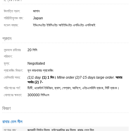
উৎপত্তি স্থল:
জাপান
পরিচিতিমুলক নাম:
Japan
মডেল নম্বার:
ইউএসএইচ ইউপিএইচ আইইউএইচ এলবিএইচ এলবিআই
প্রদান
ন্যূনতম চাহিদার
20 পিসি
পরিমাণ:
মূল্য:
Negotiated
প্যাকেজিং বিবরণ:
মূল কারখানার প্যাকেজিং
ডেলিভারি সময়:
(1)1 day.
(1) 1 দিন।
MIne order (2)7-15 days large order.
আমার
অর্ডার (2) 7-
পরিশোধের শর্ত:
টি/টি, ওয়েস্টার্ন ইউনিয়ন, ক্যাশ, পেপ্যাল, আলিপে, এইচএসবিসি ব্যাংক, সিটি ব্যাংক।
যোগানের ক্ষমতা:
300000 পিসিএস
বিবরণ
রাবার তেল সীল
পণ্যের নাম:
জলবাহী পিস্টন সিলস, হাইড্রোলিক রড সিলস, রাবার তেল সিল