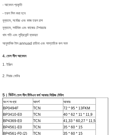
- আবেদন প্রকৃতি
- তরল সিল করা হবে
নূন্যতম, সর্বোচ্চ এবং কাজ তরল চাপ
নূন্যতম, সর্বাধিক এবং কাজের টেপারচার
খাদ গতি এবং লুব্রিকেন্ট ব্যবহৃত
আনুমানিক টাল annuad চাহিদা এবং সাপ্তাহিক কল অফ
4. তেল সীল আবেদন
1. ইঞ্জিন
2. গিয়ার মোটর
5।
ভিটন
তেল সীল টিসিএন ফর্ম আকার সিরিজ টেবিল
অংশ সংখ্যা
আদর্শ
আকার
BP0494F
TCN
72 * 95 * 13FKM
BP3410-E0
TCN
40 * 62 * 11 * 11,9
BP4369-E0
TCN
41,33 * 60,27 * 11,5
BP4561-E0
TCN
35 * 60 * 15
BP4561-F0 (2)
TCN
35 * 60 * 15