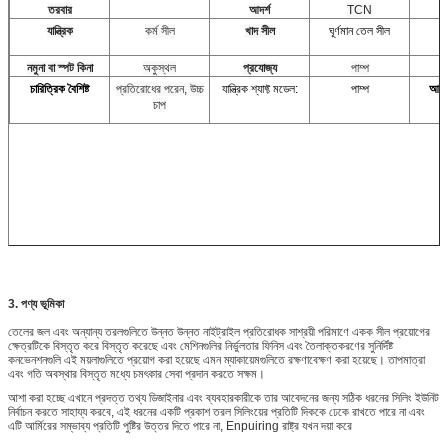
তরবার
আদর্শ
TCN
যান্ত্রিক
কর্ম সীল
খাদ সীল
ঘূর্ণমান তেল সীল
নমুনা বা স্পট কিনা
অকুস্থল
প্রযোজ্য
পাম্প
প
চারিত্রিক বৈশিষ্ট
প্রতিরোধের পরেন, উচ্চ
যান্ত্রিক শ্যাফ্ট মডেল:
পাম্প
আবেদ
চাপ
3.
পণ্য ভূমিকা
তেলের জল এবং অন্যান্য তরলগুলিতে উন্নত উন্নত নাইট্রাইল প্রতিরোধক সাশ্রয়ী পরিমাণে একক সীল প্রয়োগের
ক্ষেত্রটিকে বিস্তৃত করে বিস্তৃত করেছে এবং মেশিনগুলির নির্ভুলতার ফিনিস এবং তৈলাক্তকরণের সুনির্দিষ্ট
কনভেনশনগুলি এই ময়লাগুলিতে প্রয়োগ করা হয়েছে এমন ম্যাকায়েমগুলিতে রক্ষণাবেক্ষণ করা হয়েছে। তাপমাত্রা
এবং গতি অবস্থার বিস্তৃত মধ্যে চমৎকার সেবা প্রদান করতে সক্ষম।
আশা করা হচ্ছে এখানে প্রদত্ত তথ্য ডিজাইনার এবং ব্যবহারকারীকে তার আবেদনের জন্য সঠিক ধরনের সিলিং ইউনিট
নির্বাচন করতে সাহায্য করবে, এই ধরনের একটি প্রকাশ তরল সিলিংয়ের প্রতিটি দিককে ঢেকে রাখতে পারে না এবং
এটি আর্মিরের সম্ভাব্য প্রতিটি পুষ্টির উত্তর দিতে পারে না, Enpuiring রাষ্ট্র যখন দয়া করে