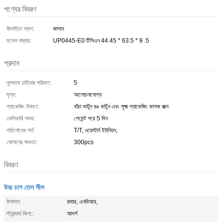
পণ্যের বিবরণ
উৎপত্তি স্থল:
জাপান
মডেল নম্বার:
UP0445-E0 টিসিএন 44.45 * 63.5 * 9 .5
প্রদান
ন্যূনতম চাহিদার পরিমাণ:
5
মূল্য:
আলোচনাযোগ্য
প্যাকেজিং বিবরণ:
খাঁচা কার্টুন রঙ কার্টুন এবং সূক্ষ্ম প্যাকেজিং কাগজ বাক্স
ডেলিভারি সময়:
পেমেন্ট পরে 5 দিন
পরিশোধের শর্ত:
T/T, ওয়েস্টার্ন ইউনিয়ন,
যোগানের ক্ষমতা:
300pcs
বিবরণ
উচ্চ চাপ তেল সীল
উপাদান:
রাবার, এনবিআর,
স্ট্যান্ডার্ড কিনা::
আদর্শ