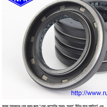
আমরা গ্রাহকদের সেবা করার জন্য "সেরা কোম্পানির প্রথম, প্রথম" নীতির সাথে সঙ্গতিপূর্ণ, এবং