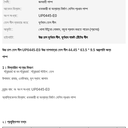
শৈলী::
জলবাহী পাম্প
আবেদন বিন্যাস::
খননকারী বা অন্যান্য নির্মাণ মেশিন প্রধান পাম্প
অংশ সংখ্যা::
UP0445-E0
তেল সীল ব্যবহার করে:
ঘূর্ণমান তেল সীল
আকৃতি::
খোলা উইন্ডো দোকান, নমুনা প্রদান করতে পারেন (প্রদেয়)
উচ্চ চাপ ঘূর্ণমান সীল
ঘূর্ণমান শাফট ঠোঁটের সীল
হাইলাইট:
,
উচ্চ চাপ তেল সীল UP0445-E0 উচ্চ তাপমাত্রা তেল সীল 44.45 * 63.5 * 9.5 যন্ত্রপাতি জন্য
পাম্প
1।
বিস্তারিত পণ্যের বিবরণ
স্ট্যান্ডার্ড বা নন
স্ট্যান্ডার্ড
:
স্ট্যান্ডার্ড
স্টাইল:
তেল
উপাদান:
রাবার, এনবিআর,
মূল স্থান:
জাপান
ব্র্যান্ড নাম:
নং
অংশ সংখ্যা:
UP0445-E0
অ্যাপ্লিকেশন বিন্যাস: খননকারী বা অন্যান্য নির্মাণ মেশিন প্রধান পাম্প
২।
প্রযুক্তিগত তথ্য