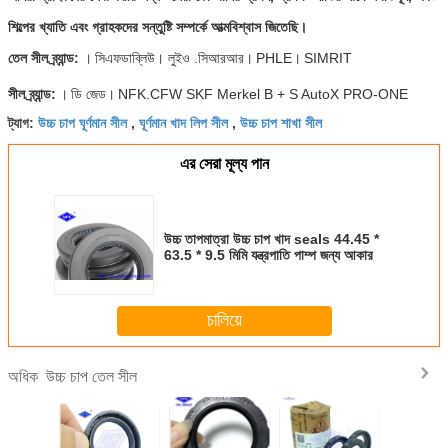
শিল্পের খ্যাতি এবং গ্রাহকদের সন্তুষ্টি সম্পর্কে আত্মবিশ্বাস জিতেছি।
তেল সীল ব্র্যান্ড:
।
সিএফডাব্লিউ। লুইও .সিআরআর।
PHLE।
SIMRIT
সীল ব্র্যান্ড:
।
ডি জেড।
NFK.CFW SKF Merkel B + S AutoX PRO-ONE
উচ্চ চাপ ঘূর্ণমান সীল
ঘূর্ণমান খাদ লিপ সীল
উচ্চ চাপ শাখা সীল
ট্যাগ:
,
,
এর সেরা মূল্য পান
উচ্চ তাপমাত্রা উচ্চ চাপ খাদ seals 44.45 *
63.5 * 9.5 মিমি যন্ত্রপাতি পাম্প জন্য আকার
চালিয়ে
উচ্চ চাপ তেল সীল
অধিক