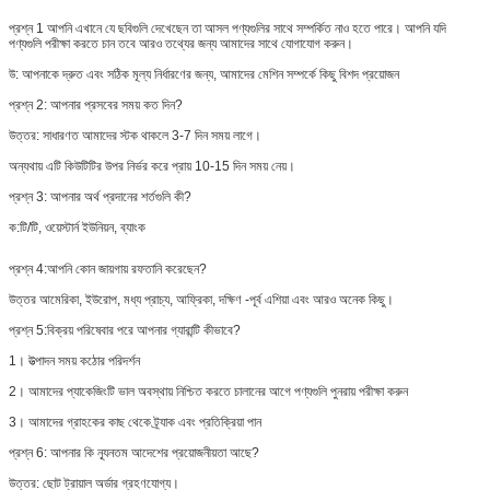
প্রশ্ন 1 আপনি এখানে যে ছবিগুলি দেখেছেন তা আসল পণ্যগুলির সাথে সম্পর্কিত নাও হতে পারে। আপনি যদি
পণ্যগুলি পরীক্ষা করতে চান তবে আরও তথ্যের জন্য আমাদের সাথে যোগাযোগ করুন।
উ: আপনাকে দ্রুত এবং সঠিক মূল্য নির্ধারণের জন্য, আমাদের মেশিন সম্পর্কে কিছু বিশদ প্রয়োজন
প্রশ্ন 2: আপনার প্রসবের সময় কত দিন?
উত্তর: সাধারণত আমাদের স্টক থাকলে 3-7 দিন সময় লাগে।
অন্যথায় এটি কিউটিটির উপর নির্ভর করে প্রায় 10-15 দিন সময় নেয়।
প্রশ্ন 3: আপনার অর্থ প্রদানের শর্তগুলি কী?
ক:
টি/টি, ওয়েস্টার্ন ইউনিয়ন, ব্যাংক
প্রশ্ন 4:
আপনি কোন জায়গায় রফতানি করেছেন?
উত্তর আমেরিকা, ইউরোপ, মধ্য প্রাচ্য, আফ্রিকা, দক্ষিণ -পূর্ব এশিয়া এবং আরও অনেক কিছু।
প্রশ্ন 5:
বিক্রয় পরিষেবার পরে আপনার গ্যারান্টি কীভাবে?
1। উত্পাদন সময় কঠোর পরিদর্শন
2। আমাদের প্যাকেজিংটি ভাল অবস্থায় নিশ্চিত করতে চালানের আগে পণ্যগুলি পুনরায় পরীক্ষা করুন
3। আমাদের গ্রাহকের কাছ থেকে ট্র্যাক এবং প্রতিক্রিয়া পান
প্রশ্ন 6: আপনার কি ন্যূনতম আদেশের প্রয়োজনীয়তা আছে?
উত্তর: ছোট ট্রায়াল অর্ডার গ্রহণযোগ্য।