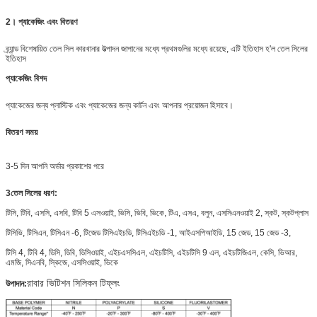
2। প্যাকেজিং এবং বিতরণ
ব্র্যান্ড বিশেষায়িত তেল সিল কারখানার উত্পাদন জাপানের মধ্যে প্রথমগুলির মধ্যে রয়েছে, এটি ইতিহাস হ'ল তেল সিলের
ইতিহাস
প্যাকেজিং বিশদ
প্যাকেজের জন্য প্লাস্টিক এবং প্যাকেজের জন্য কার্টন এবং আপনার প্রয়োজন হিসাবে।
বিতরণ সময়
3-5 দিন আপনি অর্ডার প্রকাশের পরে
3
তেল সিলের ধরণ:
টিসি, টিবি, এসসি, এসবি, টিবি 5 এসওয়াই, ভিসি, ভিবি, ভিকে, টিএ, এসএ, বলুন, এসসিএনওয়াই 2, স্কট, স্কটপ্লাস
টিসিভি, টিসিএন, টিসিএন -6, টিজেড টিসিএইচডি, টিসিএইচডি -1, আইএসপিআইডি, 15 জেড, 15 জেড -3,
টিসি 4, টিবি 4, ডিসি, ডিবি, ডিসিওয়াই, এইচএসসিএল, এইচটিসি, এইচটিসি 9 এল, এইচটিজিএল, কেসি, ভিআর,
এমজি, সিএনবি, স্কিজে, এসসিওয়াই, ভিকে
রাবার ভিটিশন সিলিকন টিফ্লং
উপাদান: