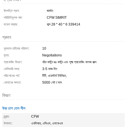
উৎপত্তি স্থল:
জার্মান
পরিচিতিমুলক নাম:
CFW SIMRIT
মডেল নম্বার:
বাব্স 28 * 40 * 6 339414
প্রদান
ন্যূনতম চাহিদার পরিমাণ:
10
মূল্য:
Negotiations
প্যাকেজিং বিবরণ:
খাঁচা কার্টুন রঙ কার্টুন এবং সূক্ষ্ম প্যাকেজিং কাগজ বাক্স
ডেলিভারি সময়:
3-5 কাজ দিন
পরিশোধের শর্ত:
টিটি, ওয়েস্টার্ন ইউনিয়ন,
যোগানের ক্ষমতা:
5000 সেট / মাস
বিবরণ
উচ্চ চাপ তেল সীল
ব্র্যান্ড:
CFW
উপাদান::
এনবিআর, এসিএম, এফকেএম