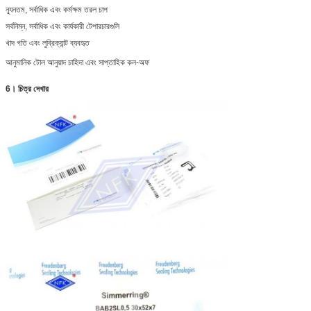
ন্যূনতম, সর্বাধিক এবং কর্মক্ষম তরল চাপ
সর্বনিম্ন, সর্বাধিক এবং কার্যকারী টেপারচারগুলি
খাদ গতি এবং লুব্রিক্যান্ট ব্যবহৃত
আনুমানিক টোল আনুয়াদ চাহিদা এবং সাপ্তাহিক কল-অফ
6। চিত্র দেখার