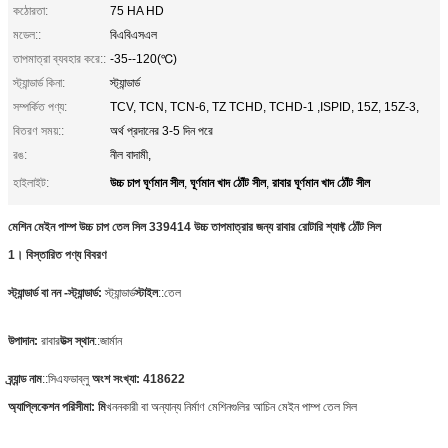
কঠোরতা:
75 HA HD
মডেল::
বিএবিএসএল
তাপমাত্রা ব্যবহার করে::
-35--120(℃)
স্ট্যান্ডার্ড কিনা:
স্ট্যান্ডার্ড
সম্পর্কিত পণ্য:
TCV, TCN, TCN-6, TZ TCHD, TCHD-1 ,ISPID, 15Z, 15Z-3,
বিতরণ সময়::
অর্থ প্রদানের 3-5 দিন পরে
রঙ:
নীল বাদামী,
উচ্চ চাপ ঘূর্ণমান সীল
ঘূর্ণমান খাদ ঠোঁট সীল
রাবার ঘূর্ণমান খাদ ঠোঁট সীল
হাইলাইট:
,
,
মেশিন মেইন পাম্প উচ্চ চাপ তেল সিল 339414 উচ্চ তাপমাত্রার জন্য রাবার রোটারি শ্যাফ্ট ঠোঁট সিল
1। বিস্তারিত পণ্য বিবরণ
স্ট্যান্ডার্ড
বা নন -স্ট্যান্ডার্ড:
স্ট্যান্ডার্ড
স্টাইল
::
তেল
উপাদান:
রাবার
উত্স স্থান
::
জার্মান
ব্র্যান্ড নাম
::
সিএফডাব্লু
অংশ সংখ্যা:
418622
অ্যাপ্লিকেশন পরিসীমা:
মি
খননকারী বা অন্যান্য নির্মাণ মেশিনগুলির আচিন মেইন পাম্প তেল সিল