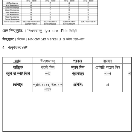
তেল সিল ব্র্যান্ড:
। সিএফডাব্লু .lyo .chr।
Phle সিম্রিট
সিল ব্র্যান্ড:
। ডিজেড। Nfk.cfw Skf Merkel B+s অটক্স প্রো-ওয়ান
4। প্রযুক্তিগত ডেটা
ব্র্যান্ড
সিএফডাব্লু
প্রকার
বাবসল
যান্ত্রিক
কর্মের সিল
শ্যাফ্ট সিল
রোটারি অয়েল সিল
নমুনা বা স্পট কিনা
স্পট
প্রযোজ্য
পাম্প
পণ্য 
বৈশিষ্ট্য
প্রতিরোধের, উচ্চ চাপ
মেশিনিং
না
পরেন