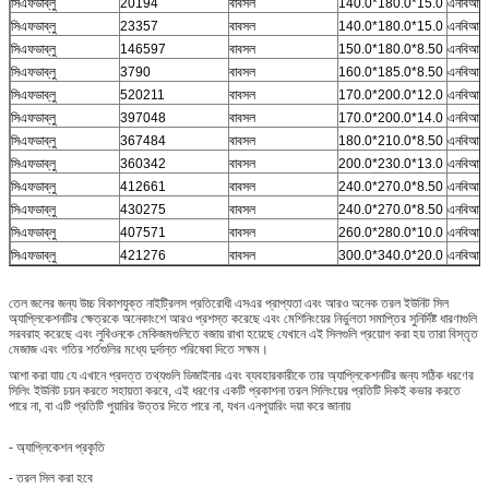
সিএফডাব্লু
20194
বাবসল
140.0*180.0*15.0
এনবিআর
সিএফডাব্লু
23357
বাবসল
140.0*180.0*15.0
এনবিআর
সিএফডাব্লু
146597
বাবসল
150.0*180.0*8.50
এনবিআর
সিএফডাব্লু
3790
বাবসল
160.0*185.0*8.50
এনবিআর
সিএফডাব্লু
520211
বাবসল
170.0*200.0*12.0
এনবিআর
সিএফডাব্লু
397048
বাবসল
170.0*200.0*14.0
এনবিআর
সিএফডাব্লু
367484
বাবসল
180.0*210.0*8.50
এনবিআর
সিএফডাব্লু
360342
বাবসল
200.0*230.0*13.0
এনবিআর
সিএফডাব্লু
412661
বাবসল
240.0*270.0*8.50
এনবিআর
সিএফডাব্লু
430275
বাবসল
240.0*270.0*8.50
এনবিআর
সিএফডাব্লু
407571
বাবসল
260.0*280.0*10.0
এনবিআর
সিএফডাব্লু
421276
বাবসল
300.0*340.0*20.0
এনবিআর
তেল জলের জন্য উচ্চ বিকাশযুক্ত নাইট্রিলস প্রতিরোধী এসএর প্রাপ্যতা এবং আরও অনেক তরল ইউনিট সিল
অ্যাপ্লিকেশনটির ক্ষেত্রকে অনেকাংশে আরও প্রশস্ত করেছে এবং মেশিনিংয়ের নির্ভুলতা সমাপ্তির সুনির্দিষ্ট ধারণাগুলি
সরবরাহ করেছে এবং লুবিওনকে মেকিজমগুলিতে বজায় রাখা হয়েছে যেখানে এই সিলগুলি প্রয়োগ করা হয় তারা বিস্তৃত
মেজাজ এবং গতির শর্তগুলির মধ্যে দুর্দান্ত পরিষেবা দিতে সক্ষম।
আশা করা যায় যে এখানে প্রদত্ত তথ্যগুলি ডিজাইনার এবং ব্যবহারকারীকে তার অ্যাপ্লিকেশনটির জন্য সঠিক ধরণের
সিলিং ইউনিট চয়ন করতে সহায়তা করবে, এই ধরণের একটি প্রকাশনা তরল সিলিংয়ের প্রতিটি দিকই কভার করতে
পারে না, বা এটি প্রতিটি পুয়ারির উত্তর দিতে পারে না, যখন এনপুয়ারিং দয়া করে জানায়
- অ্যাপ্লিকেশন প্রকৃতি
- তরল সিল করা হবে