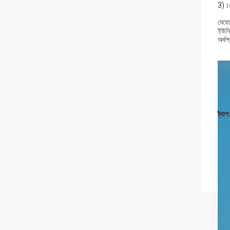
3)।ল
যেহে
ইউনি
অর্থপ
ট্যাগ