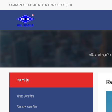
GUANGZHOU UP OIL-SEALS TRADING CO.,LTD
বাড়ি
/
হাইড্রোলিক 
সব পণ্য
Re
রাবার তেল সীল
উচ্চ চাপ তেল সীল