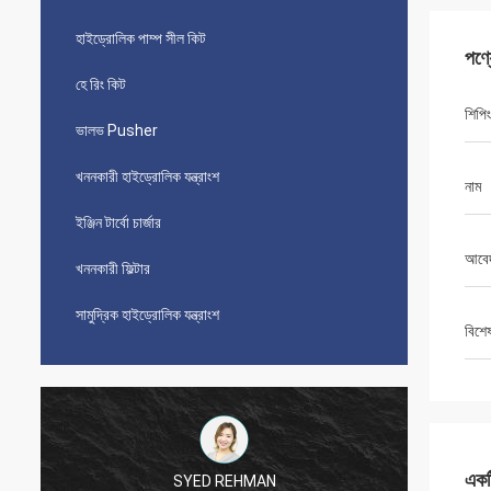
হাইড্রোলিক পাম্প সীল কিট
পণ্
হে রিং কিট
শিপিং
ভালভ Pusher
খননকারী হাইড্রোলিক যন্ত্রাংশ
নাম
ইঞ্জিন টার্বো চার্জার
আবে
খননকারী ফিল্টার
সামুদ্রিক হাইড্রোলিক যন্ত্রাংশ
বিশে
একটি
SYED REHMAN