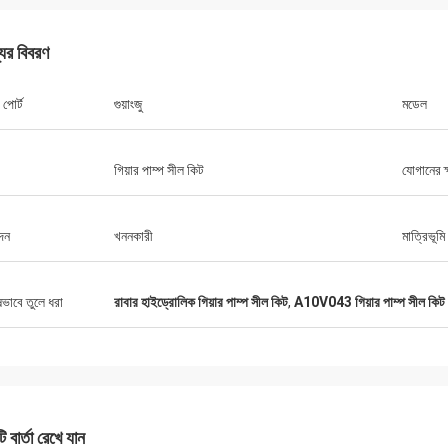
যের বিবরণ
 পোর্ট
গুয়াংজু
মডেল
গিয়ার পাম্প সীল কিট
যোগানের ক
দন
খননকারী
মাত্রিভূমি
ষভাবে তুলে ধরা
রাবার হাইড্রোলিক গিয়ার পাম্প সীল কিট
,
A10V043 গিয়ার পাম্প সীল কিট
 বার্তা রেখে যান