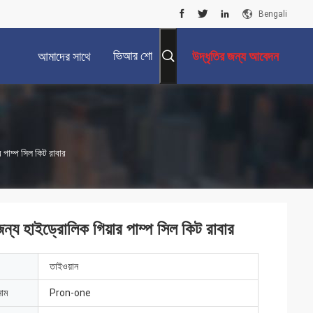
Bengali
ভিআর শো
আমাদের সাথে
উদ্ধৃতির জন্য আবেদন
যোগাযোগ করুন
পাম্প সিল কিট রাবার
্য হাইড্রোলিক গিয়ার পাম্প সিল কিট রাবার
তাইওয়ান
নাম
Pron-one