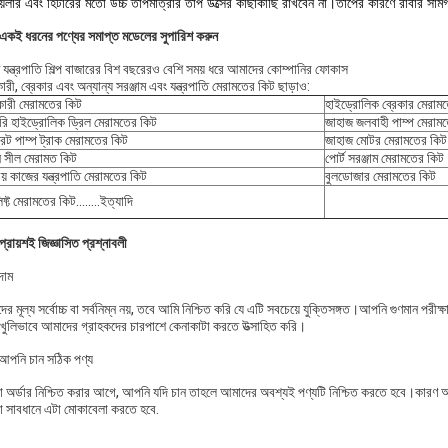
য়লার এবং হিটারের মতো উচ্চ তাপমাত্রার তাপ উত্সের কাছাকাছি রাখবেন না।তাপের কারণে রাবার সামগ্রী
 একই ধরনের পণ্যের সমাপ্ত মডেলের সুপারিশ করুন
াণ যন্ত্রপাতি শিল্প বাজারের বিশ বছরেরও বেশি সময় ধরে আমাদের কোম্পানির ফোকাস
রী, ব্রেকার এবং অন্যান্য সরঞ্জাম এবং যন্ত্রপাতি মেরামতের কিট ছাড়াও:
ারী মেরামতের কিট
হাইড্রোলিক ব্রেকার মেরাম
রি হাইড্রোলিক ড্রিল মেরামতের কিট
জাহাজ জলবাহী পাম্প মেরাম
রিট পাম্প ট্রাক মেরামতের কিট
জাহাজ মোটর মেরামতের কিট
ন সীল মেরামত কিট
পোর্ট সরঞ্জাম মেরামতের কিট
ীয় কাজের যন্ত্রপাতি মেরামতের কিট
বুলডোজার মেরামতের কিট
িফ্ট মেরামতের কিট........ইত্যাদি
প্রায়শই জিজ্ঞাসিত প্রশ্নাবলী
দাম
র মূল্য সর্বোচ্চ বা সর্বনিম্ন নয়, তবে আমি নিশ্চিত করি যে এটি সবচেয়ে যুক্তিসঙ্গত।আপনি গুণমান প
খুলিভাবে আমাদের গ্রাহকদের চারপাশে কেনাকাটা করতে উত্সাহিত করি।
পনি চান সঠিক পণ্য
 অর্ডার নিশ্চিত করার আগে, আপনি যদি চান তাহলে আমাদের অবশ্যই পণ্যটি নিশ্চিত করতে হবে।কারণ 
 সাবধানে এটা মোকাবেলা করতে হবে.