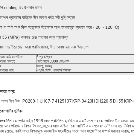
ইপ sealing রিং উপাদান রাবার
যাকশন শ্যাফটের যান্ত্রিক সীল মডেল পর্বত নদী বুদ্ধিমত্তা
ুনা বা স্পট স্পট কিনা স্ট্যান্ডার্ড স্ট্যান্ডার্ড অংশ তাপমাত্রা ব্যবহার করে - 20 ~ 120 ℃)
প 35 (MPa) ব্যবহার রেঞ্জ পাম্পের জন্য প্রযোজ্য
িধান প্রতিরোধের, জারা প্রতিরোধের, উচ্চ তাপমাত্রা এবং উচ্চ চাপ
ূনতম অর্ডারের পরিমাণ:
5 প্যাক/প্যাক
গানের ক্ষমতা:
প্রতি মাসে 3000 সেট/সেট
র:
হুয়াংপু, গুয়াংজু
িশোধের শর্ত:
এল/সি, টি/টি, ওয়েস্টার্ন ইউনিয়ন
 আরো পণ্য:
়ার পাম্প সিল কিট : PC200-1 UH07-7 4125137 KRP-04 20H DH220-5 DH55 
কোম্পানির ভূমিকা
ফকে সিল
: কোম্পানি লাইন 1998 সালে প্রতিষ্ঠিত হয়েছিল যা একটি পেশাদার কোম্পানিতে উচ্চ মানের আমদানি
য়োত্তর পরিষেবার বিশ্ব বিখ্যাত ব্র্যান্ডের সাথে জড়িত।কোম্পানিটি এক দশকেরও বেশি সময় ধরে নির্মাণ য
েস রয়েছে, একই সময়ে বিশ্বজুড়ে ব্যবসায়িক সহকর্মীদের সাথে, ভাল সহযোগিতা সম্পর্ক স্থাপন করেছে, স