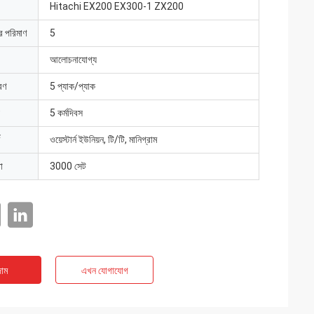
Hitachi EX200 EX300-1 ZX200
ার পরিমাণ
5
আলোচনাযোগ্য
রণ
5 প্যাক/প্যাক
5 কর্মদিবস
ওয়েস্টার্ন ইউনিয়ন, টি/টি, মানিগ্রাম
া
3000 সেট
াম
এখন যোগাযোগ