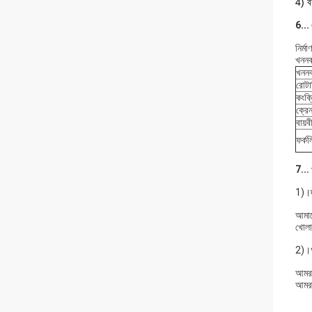
4) ব
6...
নির্ম
খননকা
খননক
রোটা
কংক্
ক্রে
বায়ব
ফর্কল
7... 
1)।
আমাদে
খোলা
2)।আ
আমরা
আমরা