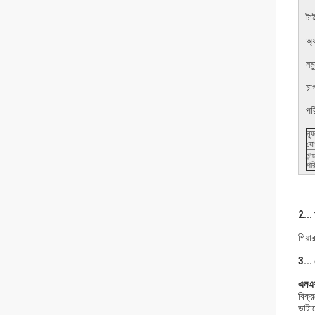
টা
অ্
নম
চা
পর
ন্য
যো
বন্দ
পর
2...
গিয
3... 
এনএ
বিক্র
ডাটাব