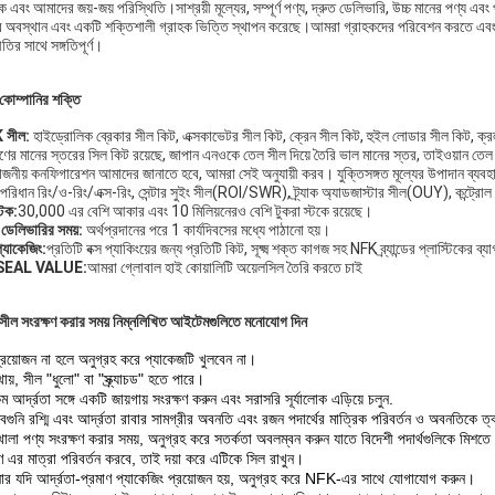
ক এবং আমাদের জয়-জয় পরিস্থিতি।সাশ্রয়ী মূল্যের, সম্পূর্ণ পণ্য, দ্রুত ডেলিভারি, উচ্চ মানের পণ্য এ
র অবস্থান এবং একটি শক্তিশালী গ্রাহক ভিত্তি স্থাপন করেছে।আমরা গ্রাহকদের পরিবেশন করতে এবং শিল্
তির সাথে সঙ্গতিপূর্ণ।
 কোম্পানির শক্তি
 সীল:
হাইড্রোলিক ব্রেকার সীল কিট, এক্সকাভেটর সীল কিট, ক্রেন সীল কিট, হুইল লোডার সীল কিট, ক্র
ণের মানের স্তরের সিল কিট রয়েছে, জাপান এনওকে তেল সীল দিয়ে তৈরি ভাল মানের স্তর, তাইওয়ান তেল 
়োজনীয় কনফিগারেশন আমাদের জানাতে হবে, আমরা সেই অনুযায়ী করব। যুক্তিসঙ্গত মূল্যের উপাদান ব্যবহ
পরিধান রিং/ও-রিং/এক্স-রিং, সেন্টার সুইং সীল(ROI/SWR), ট্র্যাক অ্যাডজাস্টার সীল(OUY), কন্ট্রো
্টক:
30,000 এর বেশি আকার এবং 10 মিলিয়নেরও বেশি টুকরা স্টকে রয়েছে।
 ডেলিভারির সময়:
অর্থপ্রদানের পরে 1 কার্যদিবসের মধ্যে পাঠানো হয়।
ম প্যাকেজিং:
প্রতিটি বক্স প্যাকিংয়ের জন্য প্রতিটি কিট, সূক্ষ্ম শক্ত কাগজ সহ NFK ব্র্যান্ডের প্লাস্টিকের ব্যা
EAL VALUE:
আমরা গ্লোবাল হাই কোয়ালিটি অয়েলসিল তৈরি করতে চাই
 সীল সংরক্ষণ করার সময় নিম্নলিখিত আইটেমগুলিতে মনোযোগ দিন
্রয়োজন না হলে অনুগ্রহ করে প্যাকেজটি খুলবেন না।
ায়, সীল "ধুলো" বা "স্ক্র্যাচড" হতে পারে।
 আর্দ্রতা সঙ্গে একটি জায়গায় সংরক্ষণ করুন এবং সরাসরি সূর্যালোক এড়িয়ে চলুন.
েগুনি রশ্মি এবং আর্দ্রতা রাবার সামগ্রীর অবনতি এবং রজন পদার্থের মাত্রিক পরিবর্তন ও অবনতিকে ত
োলা পণ্য সংরক্ষণ করার সময়, অনুগ্রহ করে সতর্কতা অবলম্বন করুন যাতে বিদেশী পদার্থগুলিকে মিশতে
ে এর মাত্রা পরিবর্তন করবে, তাই দয়া করে এটিকে সিল রাখুন।
র যদি আর্দ্রতা-প্রমাণ প্যাকেজিং প্রয়োজন হয়, অনুগ্রহ করে NFK-এর সাথে যোগাযোগ করুন।