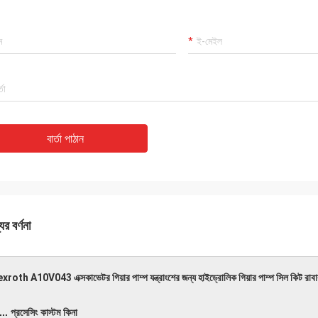
আফ্রিকা
কার্লো
রীতি, এজেন্সির
ভাল সরবরাহকারী, এবং সর্বদা পেশাদার পরামর্শ প্রদান, পণ্য
। দ্রুত শিপিং
ভাল মানের, আমরা ভবিষ্যতে দীর্ঘ coopertion থাকবে।
রা প্রাপ্য!
বার্তা পাঠান
ের বর্ণনা
xroth A10V043 এক্সকাভেটর গিয়ার পাম্প যন্ত্রাংশের জন্য হাইড্রোলিক গিয়ার পাম্প সিল কিট রাব
... প্রসেসিং কাস্টম কিনা