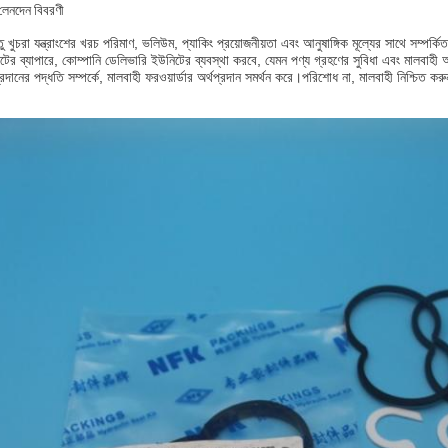
েনদেন বিবরণী
তু খুচরা যন্ত্রাংশের খরচ পরিমাণ, ভলিউম, প্যাকিং প্রয়োজনীয়তা এবং আনুষাঙ্গিক মূল্যের সাথে সম্
টের ব্যাপারে, কোম্পানি ডেলিভারি ইউনিটের ব্যবস্থা করবে, যেমন পণ্য গ্রহণের সুবিধা এবং মালবাহী 
্রদানের পদ্ধতি সম্পর্কে, মালবাহী ফরওয়ার্ডার অর্থপ্রদান সমর্থন করে।পরিশোধ না, মালবাহী নিশ্চিত কর
: