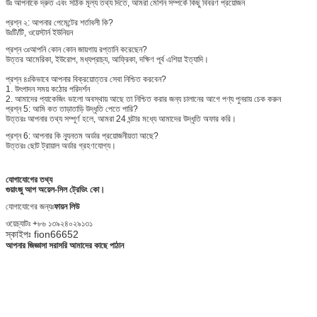
উঃ আপনাকে দ্রুত এবং সঠিক মূল্য তথ্য দিতে, আমরা মেশিন সম্পর্কে কিছু বিবরণ প্রয়োজন
প্রশ্ন ২: আপনার পেমেন্টের শর্তাবলী কি?
উঃ
টি/টি, ওয়েস্টার্ন ইউনিয়ন
প্রশ্ন ৩ঃ
আপনি কোন কোন জায়গায় রপ্তানি করেছেন?
উত্তর আমেরিকা, ইউরোপ, মধ্যপ্রাচ্য, আফ্রিকা, দক্ষিণ পূর্ব এশিয়া ইত্যাদি।
প্রশ্ন ৪ঃ
কিভাবে আপনার বিক্রয়োত্তর সেবা নিশ্চিত করবেন?
1. উৎপাদন সময় কঠোর পরিদর্শন
2. আমাদের প্যাকেজিং ভালো অবস্থায় আছে তা নিশ্চিত করার জন্য চালানের আগে পণ্য পুনরায় চেক করুন
প্রশ্ন 5: আমি কত তাড়াতাড়ি উদ্ধৃতি পেতে পারি?
উত্তরঃ আপনার তথ্য সম্পূর্ণ হলে, আমরা 24 ঘন্টার মধ্যে আমাদের উদ্ধৃতি অফার করি।
প্রশ্ন 6: আপনার কি ন্যূনতম অর্ডার প্রয়োজনীয়তা আছে?
উত্তরঃ ছোট ট্রায়াল অর্ডার গ্রহণযোগ্য।
যোগাযোগের তথ্য
গুয়াংজু আপ অয়েল-সিল ট্রেডিং কো।
যোগাযোগের জন্যঃ
ফায়ন লিউ
ওয়েচ্যাটঃ +৮৬ ১৩৯২৪০২৯১৩১
স্কাইপঃ fion66652
আপনার জিজ্ঞাসা সরাসরি আমাদের কাছে পাঠান