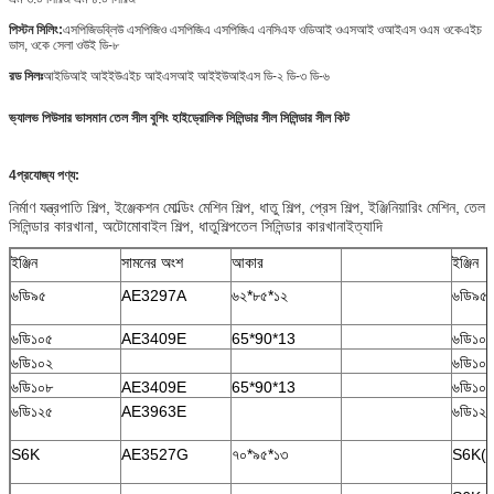
পিস্টন সিলিং:
এসপিজিডব্লিউ এসপিজিও এসপিজিএ এসপিজিএ এনসিএফ ওডিআই ওএসআই ওআইএস ওএম ওকেএইচ
ডাস, ওকে সেলা ওউই ডি-৮
রড সিলঃ
আইডিআই আইইউএইচ আইএসআই আইইউআইএস ডি-২ ডি-৩ ডি-৬
ভ্যালভ পিউসার
ভাসমান তেল সীল বুশিং হাইড্রোলিক সিলিন্ডার সীল সিলিন্ডার সীল কিট
4প্রযোজ্য পণ্য:
নির্মাণ যন্ত্রপাতি শিল্প, ইঞ্জেকশন মোল্ডিং মেশিন শিল্প, ধাতু শিল্প, প্রেস শিল্প, ইঞ্জিনিয়ারিং মেশিন, তেল
সিলিন্ডার কারখানা, অটোমোবাইল শিল্প, ধাতুশিল্পতেল সিলিন্ডার কারখানাইত্যাদি
ইঞ্জিন
সামনের অংশ
আকার
ইঞ্জিন
৬ডি৯৫
AE3297A
৬২*৮৫*১২
৬ডি৯৫
৬ডি১০৫
AE3409E
65*90*13
৬ডি১০৫
৬ডি১০২
৬ডি১০২
৬ডি১০৮
AE3409E
65*90*13
৬ডি১০৮
৬ডি১২৫
AE3963E
৬ডি১২৫
S6K
AE3527G
৭০*৯৫*১৩
S6K(