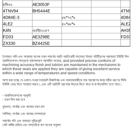
৪ডি৩২
AE3053F
4TNV94
BH5444E
4TNV
4D84E-3
৫৫*৭২*৯
4D84
4LE2
৫০*৬৮*৯
ALE2
K4N
এএইচ২০৫৭
AH35
FD33
AE3298E
FD33
ZX330
BZ4425E
তৈলাক্ত পানি এবং অন্যান্য অনেক তরল পদার্থের প্রতি প্রতিরোধী অত্যন্ত উন্নত নাইট্রিলের প্রাপ্যতা ইউনিট সিল
অ্যাপ্লিকেশন ক্ষেত্রকে ব্যাপকভাবে প্রসারিত করেছে, and provided precise contions of
machining accuracy finish and lubiion are maintained in the mechaisms to
which these seals are applied they are capable of giving excellent service
within a wide range of temperatures and speed conditions.
আশা করা হচ্ছে যে এখানে দেওয়া তথ্যগুলি ডিজাইনার এবং ব্যবহারকারীকে তার প্রয়োগের জন্য সঠিক ধরণের সিলিং
ইউনিট বেছে নিতে সহায়তা করবে।,এবং এটি প্রতিটি প্রশ্নের উত্তর দিতে পারে না যা উত্থাপিত হতে পারে।
- অ্যাপ্লিকেশনের প্রকৃতি
- তরল সিল করা হবে
ন্যূনতম, সর্বোচ্চ এবং কাজের তরল চাপ
সর্বনিম্ন, সর্বোচ্চ এবং কাজের তাপমাত্রা
শ্যাফ্টের গতি এবং ব্যবহৃত লুব্রিকেন্ট
মোট বার্ষিক চাহিদা এবং সাপ্তাহিক কল অফের অনুমান