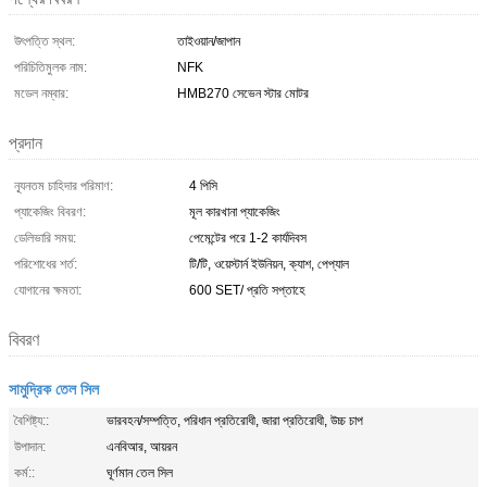
উৎপত্তি স্থল:
তাইওয়ান/জাপান
পরিচিতিমুলক নাম:
NFK
মডেল নম্বার:
HMB270 সেভেন স্টার মোটর
প্রদান
ন্যূনতম চাহিদার পরিমাণ:
4 পিসি
প্যাকেজিং বিবরণ:
মূল কারখানা প্যাকেজিং
ডেলিভারি সময়:
পেমেন্টের পরে 1-2 কার্যদিবস
পরিশোধের শর্ত:
টি/টি, ওয়েস্টার্ন ইউনিয়ন, ক্যাশ, পেপ্যাল
যোগানের ক্ষমতা:
600 SET/ প্রতি সপ্তাহে
বিবরণ
সামুদ্রিক তেল সিল
বৈশিষ্ট্য::
ভারবহন/সম্পত্তি, পরিধান প্রতিরোধী, জারা প্রতিরোধী, উচ্চ চাপ
উপাদান:
এনবিআর, আয়রন
কর্ম::
ঘূর্ণমান তেল সিল