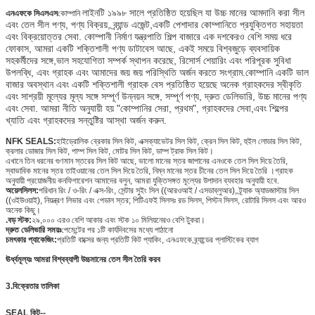
লাইনটি ১৯৯৮ সালে প্রতিষ্ঠিত হয়েছিল যা উচ্চ মানের আমদানি করা সীল
এনএফকে সিএলএস
কোম্পানি
এবং তেল সীল পণ্য, পণ্য বিক্রয়, ব্র্যান্ড এজেন্ট,একটি পেশাদার কোম্পানিতে প্রযুক্তিগত সহায়তা
এবং বিক্রয়োত্তর সেবা. কোম্পানী নির্মাণ যন্ত্রপাতি শিল্প বাজারে এক দশকেরও বেশি সময় ধরে
ফোকাস, আমরা একটি শক্তিশালী পণ্য ডাটাবেস আছে, একই সময়ে বিশ্বজুড়ে ব্যবসায়িক
সহকর্মীদের সঙ্গে,ভাল সহযোগিতা সম্পর্ক স্থাপন করেছে, রিসোর্স শেয়ারিং এবং পরিপূরক সুবিধা
উপলব্ধি, এবং গ্রাহক এবং আমাদের জয় জয় পরিস্থিতি অর্জন করতে সংগ্রাম.কোম্পানি একটি ভাল
বাজার অবস্থান এবং একটি শক্তিশালী গ্রাহক বেস প্রতিষ্ঠিত হয়েছে অনেক গ্রাহকদের স্বীকৃতি
এবং সাশ্রয়ী মূল্যের মূল্য সঙ্গে সম্পূর্ণ উন্নয়ন সঙ্গে, সম্পূর্ণ পণ্য, দ্রুত ডেলিভারি, উচ্চ মানের পণ্য
এবং সেবা. আমরা নীতি অনুযায়ী হয় "কোম্পানির সেরা, প্রথম", গ্রাহকদের সেবা,এবং শিল্পের
খ্যাতি এবং গ্রাহকদের সন্তুষ্টির আস্থা অর্জন করুন.
NFK SEALS:
হাইড্রোলিক ব্রেকার সিল কিট, এক্সক্যাভেটর সিল কিট, ক্রেন সিল কিট, হুইল লোডার সিল কিট,
ক্রলার ডোজার সিল কিট, পাম্প সিল কিট, মোটর সিল কিট, ডাম্প ট্রাক সিল কিট।
এখানে তিন ধরনের গুণমান স্তরের সিল কিট আছে, ভালো মানের স্তর জাপানের এনওকে তেল সিল দিয়ে তৈরি,
স্বাভাবিক মানের স্তর তাইওয়ানের তেল সিল দিয়ে তৈরি, নিম্ন মানের স্তর চীনের তেল সিল দিয়ে তৈরি ।গ্রাহক
অনুযায়ী প্রয়োজনীয় কনফিগারেশন আমাদের বলুন, আমরা যুক্তিসঙ্গত মূল্যের উপাদান ব্যবহার অনুযায়ী হবে.
অয়েলসিলস:
পরিধান রিং / ও-রিং / এক্স-রিং, সেন্টার সুইং সিল ((আরওআই / এসডাব্লুআর), ট্র্যাক অ্যাডজাস্টার সিল
((ওইউওয়াই), নিয়ন্ত্রণ লিভার এবং পেডাল স্তর; পিটিএফই সিলসঃ রড সিলস, পিস্টন সিলস, রোটারি সিলস এবং আরও
অনেক কিছু।
.
বড় স্টক:
২৯,০০০ এরও বেশি আকার এবং স্টক ১০ মিলিয়নেরও বেশি টুকরা।
দ্রুত ডেলিভারি সময়ঃ
পেমেন্টের পর ১টি কার্যদিবসের মধ্যে পাঠানো
চমৎকার প্যাকেজিং:
প্রতিটি বাক্সের জন্য প্রতিটি কিট প্যাকিং, এনএফকে ব্র্যান্ডের প্লাস্টিকের ব্যাগ
ঊর্ধ্বমূল্যঃ আমরা বিশ্বব্যাপী উচ্চমানের তেল সীল তৈরি করব
3.
বিক্রেতার তালিকা
SEAL কিট--