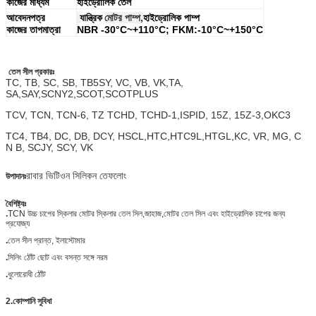
কাজের মাধ্যম
হাইড্রোলিক তেল
আবেদনপত্র
যান্ত্রিক
মোটর পাম্প,
হাইড্রোলিক পাম্প
কাজের তাপমাত্রা
NBR -30°C~+110°C; FKM:-10°C~+150°C
তেল সীল প্রকারঃ
TC, TB, SC, SB, TB5SY, VC, VB, VK,TA,
SA,SAY,SCNY2,SCOT,SCOTPLUS
TCV, TCN, TCN-6, TZ TCHD, TCHD-1,ISPID, 15Z, 15Z-3,OKC3
TC4, TB4, DC, DB, DCY, HSCL,HTC,HTC9L,HTGL,KC, VR, MG, C
N B, SCJY, SCY, VK
রাবার ভিটিওন সিলিকন তেফলোং
উপাদানঃ
বৈশিষ্ট্যঃ
.
TCN উচ্চ চাপের স্কিলার মোটর স্কিলার তেল সিল,জাহাজ,মোটর তেল সিল এবং হাইড্রোলিক চাপের জন্য
প্রযোজ্য
.
তেল সীল প্রান্ত, ইলাস্টোমার
.
সিলিং ঠোঁট ছোট এবং বসন্ত সঙ্গে নরম
.
ধুলোরোধী ঠোঁট
2.
কোম্পানি
সুবিধা