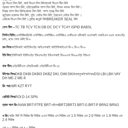
বুম সিএল সিল কিট, আর্ম সিএল সিল কিট
বাকেট সিএল সীল কিট
প্রধান পাম্প সিল কিট, হাইড্রোলিক পাম্প সিল কিট, পিলভ ভালভ সিল কিট।
গিয়ার পাম্প সিল কিট
ভ্যালভ সিল কিট. পাম্প প্লঞ্জ সিল কিট.
কন্ট্রোল ভ্যালভ সিল কিট, সুইং মোটর সিল কিট, ট্রাভেল মোটর সিল কিট ।
এডিজে সিএল সিল কিট।
সেন্টার জয়েন্ট কিট
BREAKER SEAL কিট
তেল সীল --
TC TB TCV TCN DB DC DCY TC4Y ISPID BABSL
পিস্টন সিলিং:
এসপিজিডব্লিউ এসপিজিও এসপিজিএ এসপিজিএ এনসিএফ ওডিআই ওএসআই ওআইএস ওএম ওকেএইচ
ডাস, ওকে সেলা ওউই ডি-৮
রড সিলঃ
আইডিআই আইইউএইচ আইএসআই আইইউআইএস ডি-২ ডি-৩ ডি-৬
ইউ সিল:
ইউপিআই ইউপিএইচ ইউএসএইচ ইউএসআই ভি৯৯এফ ভি৯৬এইচ ইউএন
বাফ সীল:
এইচবিটিএস এইচবিওয়াই এইচবিটিএস ডি-১৪
উইপার সিলঃ
DKB DKBI DKBI3 DKBZ DKI, DWI DKH
ডাব্লুআইআইআর
DSI LBI LBH VAY
DH ME-2 ME-8
রিং পরা:
WR KZT RYT
রোটারি সিলঃ
ROI D-14 SPN
ব্যাক আপ রিং:
N4W BRT-PTFE BRT-নাইলন
BRT2
BRT3 BRT-G BRT-P BRN2 BRN3
ও রিং:
অরিং কিট পি সিরিজ জি সিরিজ এএস সিরিজ এস সিরিজ এম 1.5 সিরিজ এম 2.0 সিরিজ এম 1.9 সিরিজ এম
2.4 সিরিজ
এম ৩.০ সিরিজ এম ৪.০ সিরিজ