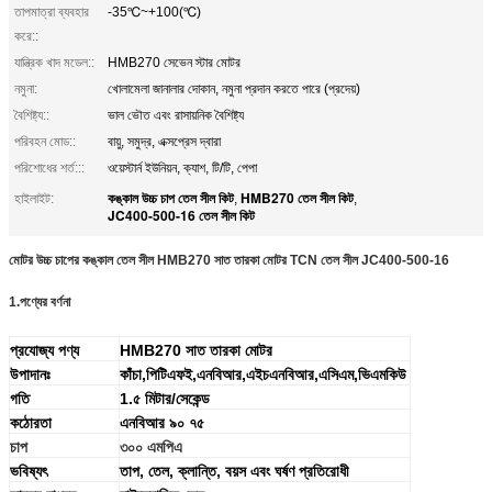
তাপমাত্রা ব্যবহার
-35℃~+100(℃)
করে::
যান্ত্রিক খাদ মডেল::
HMB270 সেভেন স্টার মোটর
নমুনা:
খোলামেলা জানালার দোকান, নমুনা প্রদান করতে পারে (প্রদেয়)
বৈশিষ্ট্য::
ভাল ভৌত এবং রাসায়নিক বৈশিষ্ট্য
পরিবহন মোড::
বায়ু, সমুদ্র, এক্সপ্রেস দ্বারা
পরিশোধের শর্ত:::
ওয়েস্টার্ন ইউনিয়ন, ক্যাশ, টি/টি, পেপা
কঙ্কাল উচ্চ চাপ তেল সীল কিট
HMB270 তেল সীল কিট
হাইলাইট:
,
,
JC400-500-16 তেল সীল কিট
মোটর উচ্চ চাপের কঙ্কাল তেল সীল HMB270 সাত তারকা মোটর TCN তেল সীল JC400-500-16
1.
পণ্যের বর্ণনা
প্রযোজ্য পণ্য
HMB270 সাত তারকা মোটর
উপাদানঃ
কাঁচা,পিটিএফই,এনবিআর,এইচএনবিআর,এসিএম,ভিএমকিউ
গতি
1.৫ মিটার/সেকেন্ড
কঠোরতা
এনবিআর ৯০ ৭৫
চাপ
৩০০ এমপিএ
ভবিষ্যৎ
তাপ, তেল, ক্লান্তি, বয়স এবং ঘর্ষণ প্রতিরোধী