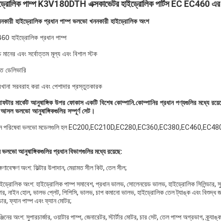
ড্রোলিক পাম্প K3V180DTH এক্সকাভেটর হাইড্রোলিক পার্টস EC EC460 এর প
নকারী হাইড্রোলিক প্রধান পাম্প ভলভো খননকারী হাইড্রোলিক অংশ
0 হাইড্রোলিক প্রধান পাম্প
চ মানের এবং সর্বোত্তম মূল্য এবং বিশাল স্টক
রুত ডেলিভারি
রখানা সরবরাহ করা এবং পেশাদার প্রস্তুতকারক
ফটার মার্কেট আনুষাঙ্গিক উপর ফোকাস একটি বিশেষ কোম্পানি.কোম্পানির প্রধান পণ্যগুলির মধ্যে র
আসল ভলভো আনুষাঙ্গিকগুলির সম্পূর্ণ সেট।
ধান পরিষেবা ভলভো মডেলগুলি হল EC200,EC210D,EC280,EC360,EC380,EC460,EC4
ল ভলভো আনুষাঙ্গিকগুলির প্রধান বিভাগগুলির মধ্যে রয়েছে:
ষণাবেক্ষণ অংশ: ফিল্টার উপাদান, মেরামত সীল কিট, তেল সীল;
ইড্রোলিক অংশ: হাইড্রোলিক পাম্প সমাবেশ, প্রধান ভালভ, সোলেনয়েড ভালভ, হাইড্রোলিক সিলিন্ডার, সুই
্জার, নাইন হোল, ভালভ প্লেট, পিপিসি, ভালভ, চাপ কমানো ভালভ, হাইড্রোলিক তেল ট্যাঙ্ক এবং বিশুদ্ধ জলব
্ডার, ফ্যান পাম্প এবং ফ্যান মোটর;
জিনের অংশ: সুপারচার্জার, ওয়াটার পাম্প, জেনারেটর, স্টার্টার মোটর, চার সেট, তেল পাম্প অগ্রভাগ, ক্র্যাঙ্কশ্