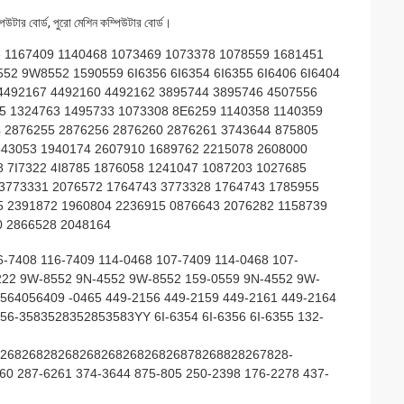
ম্পিউটার বোর্ড, পুরো মেশিন কম্পিউটার বোর্ড।
 1167409 1140468 1073469 1073378 1078559 1681451
2 9W8552 1590559 6I6356 6I6354 6I6355 6I6406 6I6404
4492167 4492160 4492162 3895744 3895746 4507556
55 1324763 1495733 1073308 8E6259 1140358 1140359
4 2876255 2876256 2876260 2876261 3743644 875805
543053 1940174 2607910 1689762 2215078 2608000
 7I7322 4I8785 1876058 1241047 1087203 1027685
 3773331 2076572 1764743 3773328 1764743 1785955
5 2391872 1960804 2236915 0876643 2076282 1158739
0 2866528 2048164
6-7408 116-7409 114-0468 107-7409 114-0468 107-
22 9W-8552 9N-4552 9W-8552 159-0559 9N-4552 9W-
49564056409 -0465 449-2156 449-2159 449-2161 449-2164
56-3583528352853583YY 6I-6354 6I-6356 6I-6355 132-
2682682826826826826826826878268828267828-
0 287-6261 374-3644 875-805 250-2398 176-2278 437-