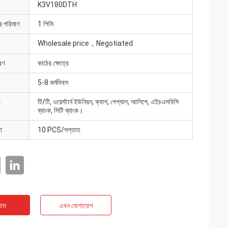
K3V180DTH
ার পরিমাণ
1 পিসি
Wholesale price，Negotiated
রণ
কাঠের ক্ষেত্রে
5-8 কর্মদিবস
টি/টি, ওয়েস্টার্ন ইউনিয়ন, ক্যাশ, পেপ্যাল, আলিপে, এইচএসবিসি
ব্যাংক, সিটি ব্যাংক।
া
10 PCS/সপ্তাহ
াম
এখন যোগাযোগ