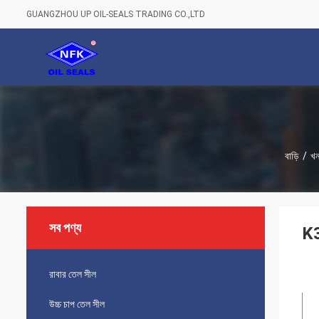
GUANGZHOU UP OIL-SEALS TRADING CO.,LTD
বাড়ি
/
খন
সব পণ্য
K3
রাবার তেল সীল
উচ্চ চাপ তেল সীল