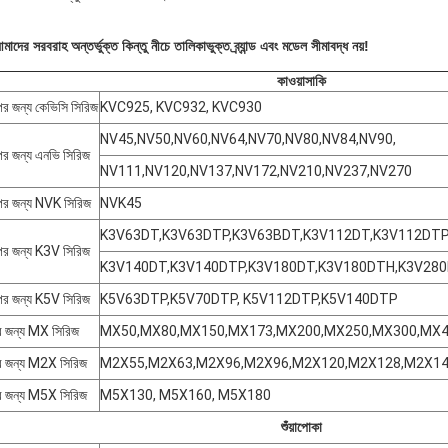
াদের সরবরাহ অন্তর্ভুক্ত কিন্তু নীচে তালিকাভুক্ত ব্র্যান্ড এবং মডেল সীমাবদ্ধ নয়!
কাওয়াসাকি
পের জন্য কেভিসি সিরিজ
KVC925, KVC932, KVC930
NV45,NV50,NV60,NV64,NV70,NV80,NV84,NV90,
পের জন্য এনভি সিরিজ
NV111,NV120,NV137,NV172,NV210,NV237,NV270
পের জন্য NVK সিরিজ
NVK45
K3V63DT,K3V63DTP,K3V63BDT,K3V112DT,K3V112DTP
পের জন্য K3V সিরিজ
K3V140DT,K3V140DTP,K3V180DT,K3V180DTH,K3V280
পের জন্য K5V সিরিজ
K5V63DTP,K5V70DTP, K5V112DTP,K5V140DTP
 জন্য MX সিরিজ
MX50,MX80,MX150,MX173,MX200,MX250,MX300,MX4
র জন্য M2X সিরিজ
M2X55,M2X63,M2X96,M2X96,M2X120,M2X128,M2X14
র জন্য M5X সিরিজ
M5X130, M5X160, M5X180
শুঁয়াপোকা