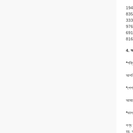
194
835
333
976
691
81
4. আ
*
শক্
আপনি
*
পেশা
আমাদ
*
ভাল
পণ্য
হয়, 