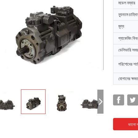
মডেল নম্বার
ন্যূনতম চাহিদ
মূল্য
প্যাকেজিং বিব
ডেলিভারি সময়
পরিশোধের শর্ত
যোগানের ক্ষমত
ভালো দ