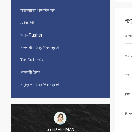
হাইড্রোলিক পাম্প সীল কিট
পণ্
হে রিং কিট
ভালভ Pusher
নামে
খননকারী হাইড্রোলিক যন্ত্রাংশ
হাইড
ইঞ্জিন টার্বো চার্জার
খননকারী ফিল্টার
ওজন
সামুদ্রিক হাইড্রোলিক যন্ত্রাংশ
বন্দর
বিশে
SYED REHMAN