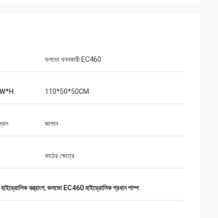
ভলভো খননকারী EC460
L*W*H
110*50*50CM
স্থল
জাপান
কাঠের ক্ষেত্রে
াইড্রোলিক যন্ত্রাংশ
,
ভলভো EC460 হাইড্রোলিক প্রধান পাম্প