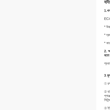
হাই
1.
খন
EC46
* উচ্
* দ্
* কা
2.
আ
মতো 
প্র
3
.
মূ
① রক্
② হা
প্লাঞ
সিলিন
③ ইঞ্