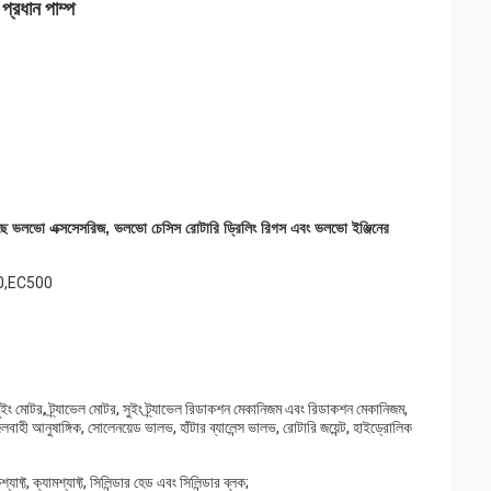
্রধান পাম্প
য়েছে ভলভো এক্সসেসরিজ, ভলভো চেসিস রোটারি ড্রিলিং রিগস এবং ভলভো ইঞ্জিনের
80,EC500
ং মোটর, ট্র্যাভেল মোটর, সুইং ট্র্যাভেল রিডাকশন মেকানিজম এবং রিডাকশন মেকানিজম,
াহী আনুষাঙ্গিক, সোলেনয়েড ভালভ, হাঁটার ব্যালেন্স ভালভ, রোটারি জয়েন্ট, হাইড্রোলিক
যাফ্ট, ক্যামশ্যাফ্ট, সিলিন্ডার হেড এবং সিলিন্ডার ব্লক;