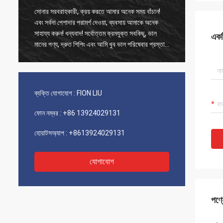
সোনার সরবরাহকারী, ক্রয় করতে আমার অনেক সময় বাঁচান!
পুরানো গ্
এবং সর্বদা পেশাদার পরামর্শ দেওয়া, ব্যবসায় আমাকে অনেক
পণ্যগুলি 10
সাহায্য করুন! ধন্যবাদ! সর্বোত্তম ক্রমযুক্ত সবকিছু, ভাল
একটি
এবং খুব ভ
মানের পণ্য, দ্রুত শিপিং এবং আমি খুব ভাল পরিষেবার প্রস্তাব
করছি 5 পাঁচটি তারকা! আপনার পণ্যগুলি খুব সূক্ষ্ম এবং
উচ্চমানের দেখায় এবং আরও কিনতে আপনার সংযোগের সাথে
যোগাযোগ করবে
ব্যক্তি যোগাযোগ :
FION LIU
ফোন নম্বর :
+86 13924029131
হোয়াটসঅ্যাপ :
+8613924029131
যোগাযোগ
পণ্য