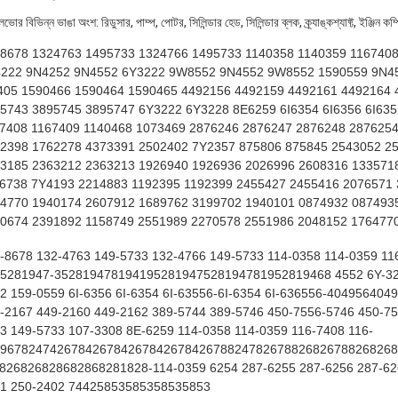
োর বিভিন্ন ভাঙা অংশ: রিডুসার, পাম্প, পোটর, সিলিন্ডার হেড, সিলিন্ডার ব্লক, ক্র্যাঙ্কশ্যাফ্ট, ইঞ্জিন ক
8678 1324763 1495733 1324766 1495733 1140358 1140359 1167408
222 9N4252 9N4552 6Y3222 9W8552 9N4552 9W8552 1590559 9N455
405 1590466 1590464 1590465 4492156 4492159 4492161 4492164 
5743 3895745 3895747 6Y3222 6Y3228 8E6259 6I6354 6I6356 6I63
7408 1167409 1140468 1073469 2876246 2876247 2876248 287625
2398 1762278 4373391 2502402 7Y2357 875806 875845 2543052 2
3185 2363212 2363213 1926940 1926936 2026996 2608316 1335718
6738 7Y4193 2214883 1192395 1192399 2455427 2455416 2076571
4770 1940174 2607912 1689762 3199702 1940101 0874932 087493
0674 2391892 1158749 2551989 2270578 2551986 2048152 176477
-8678 132-4763 149-5733 132-4766 149-5733 114-0358 114-0359 11
5281947-352819478194195281947528194781952819468 4552 6Y-32
2 159-0559 6I-6356 6I-6354 6I-63556-6I-6354 6I-636556-40495640
-2167 449-2160 449-2162 389-5744 389-5746 450-7556-5746 450-75
3 149-5733 107-3308 8E-6259 114-0358 114-0359 116-7408 116-
96782474267842678426784267842678824782678826826788268268
826826828682868281828-114-0359 6254 287-6255 287-6256 287-626
1 250-2402 74425853585358535853