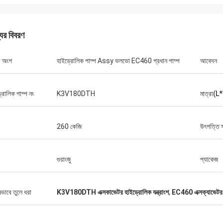
যের বিবরণ
র অংশ
হাইড্রোলিক পাম্প Assy ভলভো EC460 প্রধান পাম্প
আবেদন
্রোলিক পাম্প নং
K3V180DTH
মাত্রা(
260 কেজি
উৎপত্তি 
গুয়াংজু
প্যাকেজ
ষভাবে তুলে ধরা
K3V180DTH এক্সকাভেটর হাইড্রোলিক যন্ত্রাংশ
,
EC460 এক্সক্যাভেটর হ