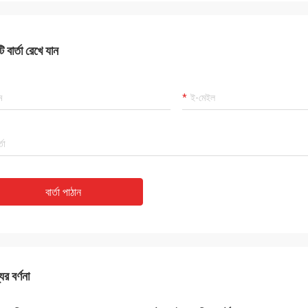
মুতাাকিলওয়া উইলসন আফ্রিকা
কার্লো
রাহকরা, জিনিসগুলি এখনও যথারীতি, এজেন্সির
ভাল সরবরাহকারী, এবং সর্বদা পেশাদার
0% খাঁটি, অসামান্য ব্যয় কর্মক্ষমতা। দ্রুত শিপিং
ভাল মানের, আমরা ভবিষ্যতে দীর্
 বার্তা রেখে যান
াল সার্ভিক আমি প্রস্তাব 5 তারা প্রাপ্য!
বার্তা পাঠান
ের বর্ণনা