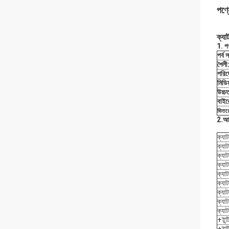
পণ্য
ক্য
1. প
পর্ব 
শৈলী
পরিষ
মিডিয
উচ্চত
বাইর
ভিতরে
2.আ
ক্যা
ক্যা
ক্যা
ক্যা
ক্যা
ক্যা
ক্যা
ক্যা
ক্যা
+ইন্ট