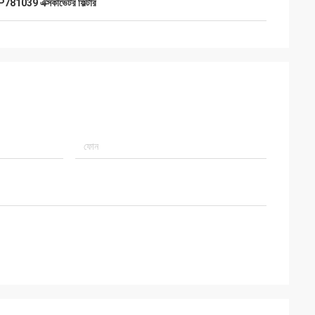
P781039 এক্সকাভেটর ফিল্টার
 পরামর্শ প্রদান, পণ্য
ঘ coopertion থাকবে।