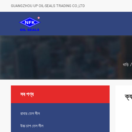
GUANGZHOU UP OIL-SEALS TRADING CO.,LTD
বাড়ি
/
সব পণ্য
ক্
রাবার তেল সীল
উচ্চ চাপ তেল সীল