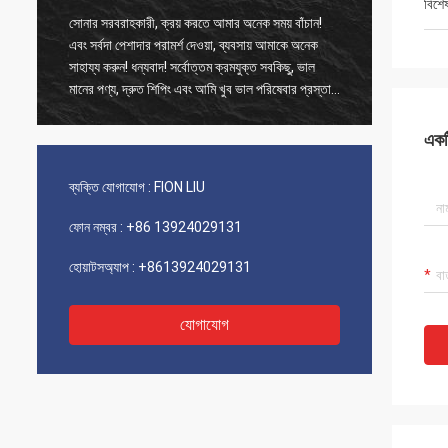
বিশে
সোনার সরবরাহকারী, ক্রয় করতে আমার অনেক সময় বাঁচান!
পুরানো গ্
এবং সর্বদা পেশাদার পরামর্শ দেওয়া, ব্যবসায় আমাকে অনেক
পণ্যগুলি 10
সাহায্য করুন! ধন্যবাদ! সর্বোত্তম ক্রমযুক্ত সবকিছু, ভাল
এবং খুব ভ
মানের পণ্য, দ্রুত শিপিং এবং আমি খুব ভাল পরিষেবার প্রস্তাব
করছি 5 পাঁচটি তারকা! আপনার পণ্যগুলি খুব সূক্ষ্ম এবং
উচ্চমানের দেখায় এবং আরও কিনতে আপনার সংযোগের সাথে
একটি
যোগাযোগ করবে
ব্যক্তি যোগাযোগ :
FION LIU
ফোন নম্বর :
+86 13924029131
হোয়াটসঅ্যাপ :
+8613924029131
যোগাযোগ