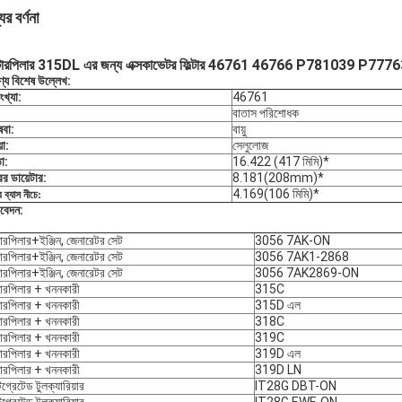
ের বর্ণনা
াটারপিলার 315DL এর জন্য এক্সকাভেটর ফিল্টার 46761 46766 P781039 P777639 
ণ্য বিশেষ উল্লেখ
:
সংখ্যা:
46761
:
বাতাস পরিশোধক
েবা:
বায়ু
়া:
সেলুলোজ
া:
16.422 (417 মিমি)*
ের ডায়েটার:
8.181(208mm)*
4.169(106 মিমি)*
 ব্যাস নীচে:
বেদন:
টারপিলার+ইঞ্জিন, জেনারেটর সেট
3056 7AK-ON
টারপিলার+ইঞ্জিন, জেনারেটর সেট
3056 7AK1-2868
টারপিলার+ইঞ্জিন, জেনারেটর সেট
3056 7AK2869-ON
টারপিলার + খননকারী
315C
টারপিলার + খননকারী
315D এল
টারপিলার + খননকারী
318C
টারপিলার + খননকারী
319C
টারপিলার + খননকারী
319D এল
টারপিলার + খননকারী
319D LN
িগ্রেটেড টুলক্যারিয়ার
IT28G DBT-ON