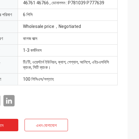
46761 46766 , ডোনালসন : P781039 P777639
ার পরিমাণ
6 পিসি
Wholesale price，Negotiated
রণ
কাগজ বাক্স
1-3 কর্মদিবস
টি/টি, ওয়েস্টার্ন ইউনিয়ন, ক্যাশ, পেপ্যাল, আলিপে, এইচএসবিসি
ব্যাংক, সিটি ব্যাংক।
া
100 পিসিএস/সপ্তাহ
াম
এখন যোগাযোগ