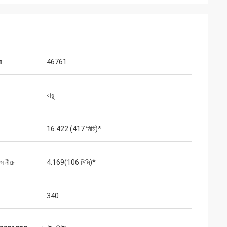
া
46761
বায়ু
16.422 (417 মিমি)*
াস নীচে
4.169(106 মিমি)*
340