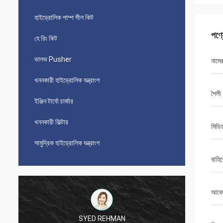
হাইড্রোলিক পাম্প সীল কিট
পণ্
হে রিং কিট
ভালভ Pusher
নামে
খননকারী হাইড্রোলিক যন্ত্রাংশ
শৈলী
ইঞ্জিন টার্বো চার্জার
খননকারী ফিল্টার
মিডিয
সামুদ্রিক হাইড্রোলিক যন্ত্রাংশ
বাহিরে
আবে
SYED REHMAN