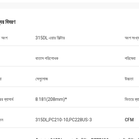
যের বিবরণ
র অংশ
315DL এয়ার ফিল্টার
অংশ সংখ্য
বাতাস পরিশোধক
পরিষেবা
়া
সেলুলোজ
উচ্চতা
র ব্যাসার্ধ
8.181(208mm)*
ভিতরে ব্য
দন
315DL,PC210-10,PC228US-3
CFM