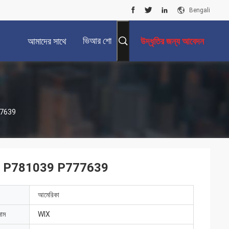
Bengali
ভিআর শো
আমাদের সাথে
উদ্ধৃতির জন্য আবেদন
যোগাযোগ করুন
777639
46766 P781039 P777639
আমেরিকা
নাম
WIX