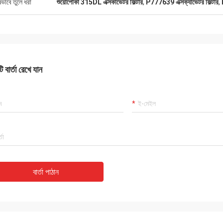
মুতাাকিলওয়া উইলসন আফ্রিকা
ষভাবে তুলে ধরা
শুঁয়োপোকা 315DL এক্সকাভেটর ফিল্টার
,
P777639 এক্সক্যাভেটর ফিল্টার
,
কার্লো
রাহকরা, জিনিসগুলি এখনও যথারীতি, এজেন্সির
ভাল সরবরাহকারী, এবং সর্বদা পেশাদার
0% খাঁটি, অসামান্য ব্যয় কর্মক্ষমতা। দ্রুত শিপিং
ভাল মানের, আমরা ভবিষ্যতে দীর্
াল সার্ভিক আমি প্রস্তাব 5 তারা প্রাপ্য!
 বার্তা রেখে যান
বার্তা পাঠান