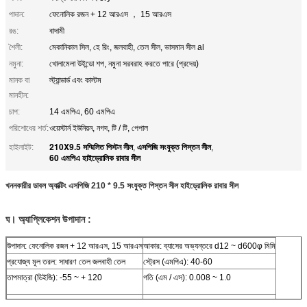
পাদান:
ফেনোলিক রজন + 12 আরএস ， 15 আরএস
রঙ:
বাদামী
শৈলী:
মেকানিকাল সিল, হে রিং, জলবাহী, তেল সীল, ভাসমান সীল al
নমুনা:
খোলামেলা উইন্ডো শপ, নমুনা সরবরাহ করতে পারে (প্রদেয়)
মানক বা
স্ট্যান্ডার্ড এবং কাস্টম
মানহীন:
চাপ:
14 এমপিএ, 60 এমপিএ
পরিশোধের শর্ত:
ওয়েস্টার্ন ইউনিয়ন, নগদ, টি / টি, পেপাল
210X9.5 সম্মিলিত পিস্টন সীল
এসপিজি সংযুক্ত পিস্তন সীল
হাইলাইট:
,
,
60 এমপিএ হাইড্রোলিক রাবার সীল
খননকারীর ডাবল অ্যাক্টিং এসপিজি 210 * 9.5 সংযুক্ত পিস্তন সীল হাইড্রোলিক রাবার সীল
ঘ।
অ্যাপ্লিকেশন
উপাদান :
উপাদান: ফেনোলিক রজন + 12 আরএস, 15 আরএস
আকার: ব্যাসের অভ্যন্তরে d12 ~ d600φ মিমি
প্রযোজ্য মূল তরল: সাধারণ তেল জলবাহী তেল
স্ট্রেস (এমপিএ): 40-60
তাপমাত্রা (ডিইজি): -55 ~ + 120
গতি (এম / এস): 0.008 ~ 1.0
ট্রিপ (মিমি): 2000 এর চেয়ে কম
সহচরী প্রতিরোধের: মাঝারি