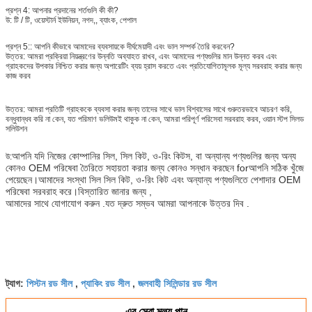
প্রশ্ন 4: আপনার প্রদানের শর্তগুলি কী কী?
উ:
টি / টি, ওয়েস্টার্ন ইউনিয়ন, নগদ,, ব্যাংক, পেপাল
প্রশ্ন 5:
: আপনি কীভাবে আমাদের ব্যবসায়কে দীর্ঘমেয়াদী এবং ভাল সম্পর্ক তৈরি করবেন?
উত্তর: আমরা প্রক্রিয়া নিয়ন্ত্রণের উন্নতি অব্যাহত রাখব, এবং আমাদের পণ্যগুলির মান উন্নত করব এবং
গ্রাহকদের উপকার নিশ্চিত করার জন্য অপারেটিং ব্যয় হ্রাস করতে এবং প্রতিযোগিতামূলক মূল্য সরবরাহ করার জন্য
কাজ করব
উত্তর: আমরা প্রতিটি গ্রাহককে ব্যবসা করার জন্য তাদের সাথে ভাল বিশ্বাসের সাথে গুরুতরভাবে আচরণ করি,
বন্ধুবান্ধব করি না কেন, যত পরিমাণ ভলিউমই থাকুক না কেন, আমরা পরিপূর্ণ পরিসেবা সরবরাহ করব, ওয়ান স্টপ সিলড
সলিউশন
আপনি যদি নিজের কোম্পানির সিল, সিল কিট, ও-রিং কিটস, বা অন্যান্য পণ্যগুলির জন্য অন্য
উ:
কোনও OEM পরিষেবা তৈরিতে সহায়তা করার জন্য কোনও সন্ধান করছেন forআপনি সঠিক খুঁজে
পেয়েছেন।আমাদের সংস্থা সিল সিল কিট, ও-রিং কিট এবং অন্যান্য পণ্যগুলিতে পেশাদার OEM
পরিষেবা সরবরাহ করে।বিস্তারিত জানার জন্য ,
আমাদের সাথে যোগাযোগ করুন .যত দ্রুত সম্ভব আমরা আপনাকে উত্তর দিব .
পিস্টন রড সীল
প্যাকিং রড সীল
জলবাহী সিলিন্ডার রড সীল
ট্যাগ:
,
,
এর সেরা মূল্য পান