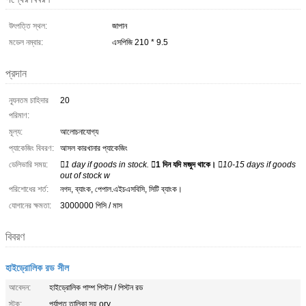
উৎপত্তি স্থল:
জাপান
মডেল নম্বার:
এসপিজি 210 * 9.5
প্রদান
ন্যূনতম চাহিদার
20
পরিমাণ:
মূল্য:
আলোচনাযোগ্য
প্যাকেজিং বিবরণ:
আসল কারখানার প্যাকেজিং
ডেলিভারি সময়:
1 day if goods in stock.
1 দিন যদি মজুদ থাকে।
10-15 days if goods
out of stock w
পরিশোধের শর্ত:
নগদ, ব্যাংক, পেপাল.এইচএসবিসি, সিটি ব্যাংক।
যোগানের ক্ষমতা:
3000000 পিসি / মাস
বিবরণ
হাইড্রোলিক রড সীল
আবেদন:
হাইড্রোলিক পাম্প পিস্টন / পিস্টন রড
স্টক:
পর্যাপ্ত তালিকা সহ ory