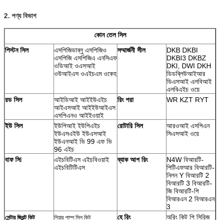
2. পণ্য বিভাগ
কোন তেল সিল
পিস্টন সিল
এসপিজিডাব্লু এসপিজিও
সম্মার্জনী সীল
DKB DKBI
এসপিজি এসপিজিএ এনসিএফ
DKBI3 DKBZ
ওডিআই ওএসআই
DKI, DWI DKH
ওউআইএস ওএইচএম ওকেহ
ডিডব্লিউআইআর
ডিএসআই এলবিআই
এলবিএইচ ওয়ে
রড সিল
আইডিআই আইইউএইচ
রিং পরা
WR KZT RYT
আইএসআই আইইউআইএস
এসপিএনও আইইওয়াই
ইউ সিল
ইউপিআই ইউপিএইচ
রোটারি সিল
আরওআই এসপিএন
ইউএসএইউ ইউএসআই
সিএসআই ওয়ে
ইউএনআই ভি 99 এফ ভি
96 এইচ
বাফ সি
l
এইচবিটিএস এইচবিওয়াই
ব্যাক আপ রিং
N4W বিআরটি-
এইচবিটিটিএস
পিটিএফআর বিআরটি-
নিলন Y
বিআরটি 2
বিআরটি 3 বিআরটি-
জি বিআরটি-পি
বিআরএন 2 বিআরএন
3
হে রিং
অরিং কিট পি সিরিজ
সেন্টার জিয়ন্ট কিট
গিয়ার পাম্প সিল কিট