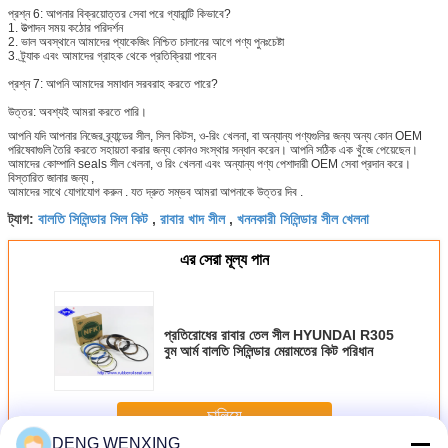
প্রশ্ন 6:
আপনার বিক্রয়োত্তর সেবা পরে গ্যারান্টি কিভাবে?
1. উত্পাদন সময় কঠোর পরিদর্শন
2. ভাল অবস্থানে আমাদের প্যাকেজিং নিশ্চিত চালানের আগে পণ্য পুনঃচেষ্টা
3. ট্র্যাক এবং আমাদের গ্রাহক থেকে প্রতিক্রিয়া পাবেন
প্রশ্ন 7: আপনি আমাদের সমাধান সরবরাহ করতে পারে?
উত্তর: অবশ্যই আমরা করতে পারি।
আপনি যদি আপনার নিজের ব্র্যান্ডের সীল, সিল কিটস, ও-রিং খেলনা, বা অন্যান্য পণ্যগুলির জন্য অন্য কোন OEM
পরিষেবাগুলি তৈরি করতে সহায়তা করার জন্য কোনও সংস্থার সন্ধান করেন।
আপনি সঠিক এক খুঁজে পেয়েছেন।
আমাদের কোম্পানি seals সীল খেলনা, ও রিং খেলনা এবং অন্যান্য পণ্য পেশাদারী OEM সেবা প্রদান করে।
বিস্তারিত জানার জন্য ,
আমাদের সাথে যোগাযোগ করুন .
যত দ্রুত সম্ভব আমরা আপনাকে উত্তর দিব .
বালতি সিলিন্ডার সিল কিট
রাবার খাদ সীল
খননকারী সিলিন্ডার সীল খেলনা
ট্যাগ:
,
,
এর সেরা মূল্য পান
প্রতিরোধের রাবার তেল সীল HYUNDAI R305
বুম আর্ম বালতি সিলিন্ডার মেরামতের কিট পরিধান
চালিয়ে
DENG WENXING