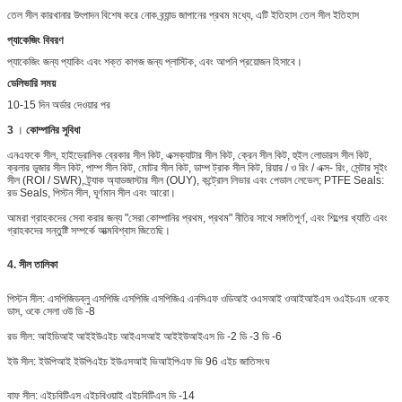
তেল সীল কারখানার উৎপাদন বিশেষ করে নোক ব্র্যান্ড জাপানের প্রথম মধ্যে, এটি ইতিহাস তেল সীল ইতিহাস
প্যাকেজিং বিবরণ
প্যাকেজিং জন্য প্যাকিং এবং শক্ত কাগজ জন্য প্লাস্টিক, এবং আপনি প্রয়োজন হিসাবে।
ডেলিভারি সময়
10-15 দিন অর্ডার দেওয়ার পর
3
।
কোম্পানির সুবিধা
এনএফকে সীল, হাইড্রোলিক ব্রেকার সীল কিট, এক্সক্যাটার সীল কিট, ক্রেন সীল কিট, হুইল লোডারস সীল কিট,
ক্রলার ডুজার সীল কিট, পাম্প সীল কিট, মোটর সীল কিট, ডাম্প ট্রাক সীল কিট, রিয়ার / ও রিং / এক্স- রিং, সেন্টার সুইং
সীল (ROI / SWR), ট্র্যাক অ্যাডজাস্টার সীল (OUY), কন্ট্রোল লিভার এবং পেডাল লেভেল;
PTFE Seals:
রড Seals, পিস্টন সীল, ঘূর্ণমান সীল এবং আরো।
আমরা গ্রাহকদের সেবা করার জন্য "সেরা কোম্পানির প্রথম, প্রথম" নীতির সাথে সঙ্গতিপূর্ণ, এবং শিল্পের খ্যাতি এবং
গ্রাহকদের সন্তুষ্টি সম্পর্কে আত্মবিশ্বাস জিতেছি।
4. সীল তালিকা
পিস্টন সীল: এসপিজিডব্লু এসপিজি এসপিজি এসপিজিএ এনসিএফ ওডিআই ওএসআই ওআইআইএস ওএইচএম ওকেহ
ডাস, ওকে সেলা ওউ ডি -8
রড সীল: আইডিআই আইইউএইচ আইএসআই আইইউআইএস ডি -2 ডি -3 ডি -6
ইউ সীল: ইউপিআই ইউপিএইচ ইউএসআই ভিআইপিএফ ভি 96 এইচ জাতিসংঘ
বাফ সীল: এইচবিটিএস এইচবিওয়াই এইচবিটিএস ডি -14