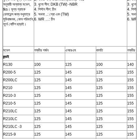
অনুযায়ী অন্যান্য মডেল,
3. ধুলো সীল: DKB (TW) -NBR
3. ধুলো
tks। মূল্য গ্রাহক
4. পিস্টন সীল: চীন
4. পিস্টন
রেফারেন্স জন্য শুধুমাত্র
5. অথবা ..: প্রো এক (TW)
5. অথবা 
সুবিধাজনক, কোন পরিবর্তন,
6. WR ....: চীন
6. WR ..
পূর্বে নোটিশ ছাড়াই।
মডেল
গম্ভীর গর্জন
এআরএম
বালতি
গম্ভীর গর
হুন্ডাই
R130
100
125
100
140
R200-5
125
145
125
155
R200LC
125
145
125
155
R210
125
145
125
155
R210-3
125
145
125
155
R210-5
125
145
125
155
R210LC
125
145
125
155
R210LC
125
145
125
155
R210LC -3
125
145
125
155
R215-9
125
145
125
155