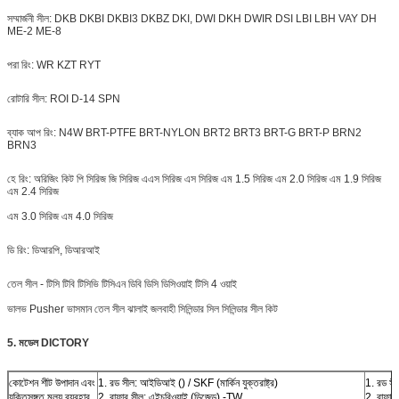
সম্মার্জনী সীল: DKB DKBI DKBI3 DKBZ DKI, DWI DKH
DWIR
DSI LBI LBH VAY DH
ME-2 ME-8
পরা রিং: WR KZT RYT
রোটারি সীল: ROI D-14 SPN
ব্যাক আপ রিং: N4W BRT-PTFE BRT-NYLON
BRT2
BRT3 BRT-G BRT-P BRN2
BRN3
হে রিং: অরিজিং কিট পি সিরিজ জি সিরিজ এএস সিরিজ এস সিরিজ এম 1.5 সিরিজ এম 2.0 সিরিজ এম 1.9 সিরিজ
এম 2.4 সিরিজ
এম 3.0 সিরিজ এম 4.0 সিরিজ
ডি রিং: ডিআরপি, ডিআরআই
তেল সীল - টিসি টিবি টিসিভি টিসিএন ডিবি ডিসি ডিসিওয়াই টিসি 4 ওয়াই
ভালভ Pusher
ভাসমান তেল সীল ঝালাই জলবাহী সিলিন্ডার সিল সিলিন্ডার সীল কিট
5.
মডেল DICTORY
কোটেশন শীট উপাদান এবং
1. রড সীল: আইডিআই () / SKF (মার্কিন যুক্তরাষ্ট্র)
1. রড সীল
যুক্তিসঙ্গত মূল্য ব্যবহার
2. বাফার সীল: এইচবিওয়াই (ডিজেড) -TW
2. বাফার