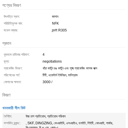
পণ্যের বিবরণ
উৎপত্তি স্থল:
জাপান
পরিচিতিমুলক নাম:
NFK
মডেল নম্বার:
হুন্ডাই R305
প্রদান
ন্যূনতম চাহিদার পরিমাণ:
4
মূল্য:
negotiations
প্যাকেজিং বিবরণ:
খাঁচা কার্টুন রঙ কার্টুন এবং সূক্ষ্ম প্যাকেজিং কাগজ বাক্স
পরিশোধের শর্ত:
টিটি, ওয়েস্টার্ন ইউনিয়ন, মানিগ্রাম
যোগানের ক্ষমতা:
3000 /
বিবরণ
খননকারী সীল কিট
বৈশিষ্ট্য:
উচ্চ চাপ প্রতিরোধ, প্রতিরোধ পরিধান
সম্পর্কিত ব্র্যান্ড::
, SKF, DINGZING, কেওয়াইবি, এলওয়াইও, হলাইট, পিইটি, কোওয়াই, পার্কার,
সিএফডাব্লু, বি + এস, প্রো-এ