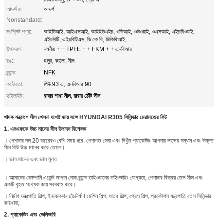
আদর্শ বা
আদর্শ
Nonstandard:
সংশ্লিষ্ট পণ্য::
আইডিআই, আইএসআই, আইইউএইচ, ওডিআই, ওউওয়াই, ওএসআই, এইচবিওয়াই,
এইচবিটি, এইচবিটিএস, ডি কে বি, ডিকিবিআই,
উপকরণ::
নমনীয় + + TPFE + + FKM + + এনবিআর
রঙ::
হলুদ, কালো, নীল
ব্র্যান্ড:
NFK
কঠোরতা:
পিউ 93 এ, এনবিআর 90
রাবার শাখা সীল
রাবার ঠোঁট সীল
হাইলাইট:
,
খাদক যন্ত্রাংশ সীল খেলনা যথেষ্ট জায় সঙ্গে HYUNDAI R305 সিলিন্ডার মেরামতের কিট
1. এনএফকে উচ্চ মানের সীল উত্পাদন বিশেষজ্ঞ
। পেশাদার দল 20 বছরেরও বেশি সময় ধরে, পেশাগত সেবা এবং নিখুঁত প্যাকেজিং আপনার লাভের সন্ধান এবং উন্নত
সীল কিট উচ্চ মানের করে তোলে।
। ভাল মানের এবং ভাল মূল্য
। আমাদের কোম্পানি এজেন্ট জাপান নোক ব্র্যান্ড তাইওয়ানের ডাইংজাইং যোগ্যতা, পেশাদার বিক্রয় তেল সীল এবং
একটি বৃহত সংখ্যক জায় সরবরাহ করে।
। নির্মাণ যন্ত্রপাতি শিল্প, ইনজেকশন ছাঁচনির্মাণ মেশিন শিল্প, ধাতব শিল্প, প্রেস শিল্প, প্রকৌশল যন্ত্রপাতি তেল সিলিন্ডার
কারখানা,
2. প্যাকেজিং এবং ডেলিভারি