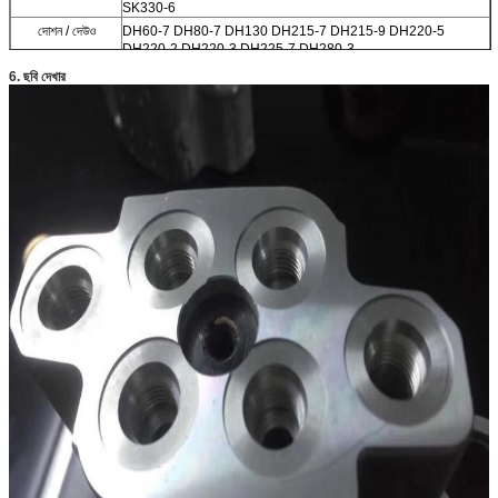
SK330-6
দোশন / দেউও
DH60-7 DH80-7 DH130 DH215-7 DH215-9 DH220-5
DH220-2 DH220-3 DH225-7 DH280-3
DH150 DH300 DH330-3 DH300-5 DH420LC-7 DH300-7
6. ছবি দেখার
ভলভো
EC210BLC EC140BLC EC290B EC360B
210 240
সুমিতমো
SH120 SH75 SH100 S280 S280FA S280F2 S281 S340
S265F2
SH200 SH200A3
Kato
HD550 HD450 HD800-7 HD400SEM HD700-2 HD700-5
HD700-7 HD800SD-5 HD900-7
HD820-2 HD820 HD770-1 HD770-2 HD880-1 HD850
HD250 HD400
অন্যান্য ব্র্যান্ড
CLG200 সানওয়ার্ড 60 সানওয়ার্ড 70
XG820