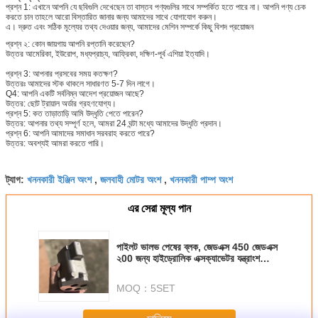
প্রশ্ন 1: এখানে আপনি যে ছবিগুলি দেখেছেন তা বাস্তব পণ্যগুলির সাথে সম্পর্কিত হতে পারে না।
আপনি পণ্য চেক
করতে চান তাহলে আরো বিস্তারিত জানার জন্য আমাদের সাথে যোগাযোগ করুন।
এ। দ্রুত এবং সঠিক মূল্যের তথ্য দেওয়ার জন্য, আমাদের মেশিন সম্পর্কে কিছু বিশদ প্রয়োজন
প্রশ্ন ২:
কোন জায়গায় আপনি রপ্তানি করেছেন?
উত্তর আমেরিকা, ইউরোপ, মধ্যপ্রাচ্য, আফ্রিকা, দক্ষিণ-পূর্ব এশিয়া ইত্যাদি।
প্রশ্ন 3: আপনার প্রসবের সময় কতক্ষণ?
উত্তরঃ আমাদের স্টক থাকলে সাধারণত 5-7 দিন লাগে।
Q4: আপনি একটি সর্বনিম্ন আদেশ প্রয়োজন আছে?
উত্তর: ছোট ট্রায়াল অর্ডার গ্রহণযোগ্য।
প্রশ্ন 5: কত তাড়াতাড়ি আমি উদ্ধৃতি পেতে পারেন?
উত্তর: আপনার তথ্য সম্পূর্ণ হলে, আমরা 24 ঘন্টা মধ্যে আমাদের উদ্ধৃতি প্রদান।
প্রশ্ন 6: আপনি আমাদের সমাধান সরবরাহ করতে পারে?
উত্তর: অবশ্যই আমরা করতে পারি।
খননকারী ইঞ্জিন অংশ
জলবাহী মোটর অংশ
খননকারী পাম্প অংশ
ট্যাগ:
,
,
এর সেরা মূল্য পান
পাইলট ভালভ পেষের ব্লক, জেডএক্স 450 জেডএক্স
২00 জন্য হাইড্রোলিক এক্সক্যাভেটর যন্ত্রাংশ
পেষের হেড
MOQ：
5SET