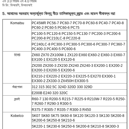
এম 3.0 সিরিজ এম 4.0 সিরিজ
ডি রিং: ডিআরপি, ডিআরআই
5. আমাদের সরবরাহ অন্তর্ভুক্ত কিন্তু নীচে তালিকাভুক্ত ব্র্যান্ড এবং মডেল সীমাবদ্ধ নয়!
Komatsu
PC45MR PC56-7 PC60-7 PC70-8 PC60-6 PC40-7 PC40-8
PC60-2 PC60-5 PC60-6 PC75
PC100-5 PC120-6 PC150-5
PC130-7 PC200-3 PC200-6
PC200-8 PC210LC-8 PC220-8
PC240LC-8 PC300-3 PC300-5 PC300-6 PC300-7 PC360-7
PC400-3 PC400-5 PC600-6
হিটাচি
ZX60 ZX70 ZX100M-1 ZX120 EX60 EX60-2 EX60-3 EX60-7
EX100-1 EX120-5 EX120-6
ZX200 ZX200-3 ZX230 ZX240 ZX240-3 EX200-1 EX200-2
EX200-3 EX200-5 EX200-6
EX210-2 EX220-2 EX220-3 EX225-5 EX270 EX300-1
EX300-2 ZX330-3 ZX450H EX300-5
শুঁয়াপোকা
312 315 302.5C 324D 320D 330 329D
E200B E240 320 320C
হুন্ডাই
R60-7 130 R200-5 R215-7 R225-9 R210W-7 R220-5 R250-
7 R260-7 R290-3 R300-5
R375-7 R305-7 R335-7 R300-3 R450
Kobelco
SK07 SK60 SK75 SK60-8 SK120 SK120-3 SK130 SK200-8
SK200-6 SK250-8 SK210-6
SK220-1 SK230-6 SK250-6 SK200-8 SK210-8 SK300-3