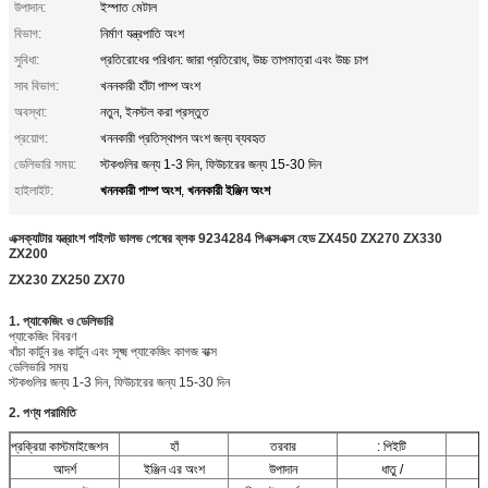
উপাদান:
ইস্পাত মেটাল
বিভাগ:
নির্মাণ যন্ত্রপাতি অংশ
সুবিধা:
প্রতিরোধের পরিধান: জারা প্রতিরোধ, উচ্চ তাপমাত্রা এবং উচ্চ চাপ
সাব বিভাগ:
খননকারী হাঁটা পাম্প অংশ
অবস্থা:
নতুন, ইনস্টল করা প্রস্তুত
প্রয়োগ:
খননকারী প্রতিস্থাপন অংশ জন্য ব্যবহৃত
ডেলিভারি সময়:
স্টকগুলির জন্য 1-3 দিন, ফিউচারের জন্য 15-30 দিন
খননকারী পাম্প অংশ
খননকারী ইঞ্জিন অংশ
হাইলাইট:
,
এক্সক্যাটার যন্ত্রাংশ পাইলট ভালভ পেষের ব্লক 9234284 পিএক্সএক্স হেড ZX450 ZX270 ZX330
ZX200
ZX230 ZX250 ZX70
1. প্যাকেজিং ও ডেলিভারি
প্যাকেজিং বিবরণ
খাঁচা কার্টুন রঙ কার্টুন এবং সূক্ষ্ম প্যাকেজিং কাগজ বাক্স
ডেলিভারি সময়
স্টকগুলির জন্য 1-3 দিন, ফিউচারের জন্য 15-30 দিন
2. পণ্য পরামিতি
প্রক্রিয়া কাস্টমাইজেশন
হাঁ
তরবার
: পিইটি
আদর্শ
ইঞ্জিন এর অংশ
উপাদান
ধাতু /