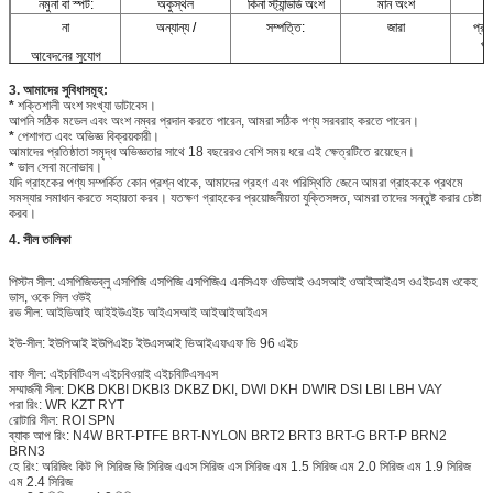
নমুনা বা স্পট:
অকুস্থল
কিনা
স্ট্যান্ডার্ড অংশ
মান অংশ
আ
না
অন্যান্য /
সম্পত্তি:
জারা
প্রত
প্
আবেদনের সুযোগ
3. আমাদের সুবিধাসমূহ:
*
শক্তিশালী অংশ সংখ্যা ডাটাবেস।
আপনি সঠিক মডেল এবং অংশ নম্বর প্রদান করতে পারেন, আমরা সঠিক পণ্য সরবরাহ করতে পারেন।
*
পেশাগত এবং অভিজ্ঞ বিক্রয়কারী।
আমাদের প্রতিষ্ঠাতা সমৃদ্ধ অভিজ্ঞতার সাথে 18 বছরেরও বেশি সময় ধরে এই ক্ষেত্রটিতে রয়েছেন।
*
ভাল সেবা মনোভাব।
যদি গ্রাহকের পণ্য সম্পর্কিত কোন প্রশ্ন থাকে, আমাদের গ্রহণ এবং পরিস্থিতি জেনে আমরা গ্রাহককে প্রথমে
সমস্যার সমাধান করতে সহায়তা করব। যতক্ষণ গ্রাহকের প্রয়োজনীয়তা যুক্তিসঙ্গত, আমরা তাদের সন্তুষ্ট করার চেষ্টা
করব।
4. সীল তালিকা
পিস্টন সীল: এসপিজিডব্লু এসপিজি এসপিজি এসপিজিএ এনসিএফ ওডিআই ওএসআই ওআইআইএস ওএইচএম ওকেহ
ডাস, ওকে সিল ওউই
রড সীল: আইডিআই আইইউএইচ আইএসআই আইআইআইএস
ইউ-সীল: ইউপিআই ইউপিএইচ ইউএসআই ভিআইএফএফ ভি 96 এইচ
বাফ সীল: এইচবিটিএস এইচবিওয়াই এইচবিটিএসএস
সম্মার্জনী সীল: DKB DKBI DKBI3 DKBZ DKI, DWI DKH
DWIR
DSI LBI LBH VAY
পরা রিং: WR KZT RYT
রোটারি সীল: ROI SPN
ব্যাক আপ রিং: N4W BRT-PTFE BRT-NYLON
BRT2
BRT3 BRT-G BRT-P BRN2
BRN3
হে রিং: অরিজিং কিট পি সিরিজ জি সিরিজ এএস সিরিজ এস সিরিজ এম 1.5 সিরিজ এম 2.0 সিরিজ এম 1.9 সিরিজ
এম 2.4 সিরিজ