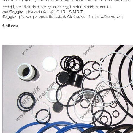
সঙ্গতিপূর্ণ, এবং শিল্পের খ্যাতি এবং গ্রাহকদের সন্তুষ্টি সম্পর্কে আত্মবিশ্বাস জিতেছি।
তেল সীল ব্র্যান্ড:
।
সিএফডাব্লিউ। লুই .CHR।
SIMRIT।
সীল ব্র্যান্ড:
।
ডি জেড।
এনএফকে.সিএফডব্লিউ SKK মারকেল বি + এস অটোক্স প্রো-এ।
6. ছবি দেখার