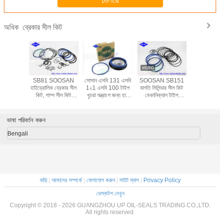
ব্রেকার সীল কিট
অধিক
KAWA
SB81 SOOSAN
সোসান এসবি 131 এসবি
SOOSAN SB151
আটলাস কপকো
ার সীল কিট,
হাইড্রোলিক ব্রেকার সীল
1২1 এসবি 100 টাইপ
বালতি সিলিন্ডার সীল কিট
হ্যামার নাইট্র
ল কিট 30
কিট, পাম্প সীল কিট
খুচরা যন্ত্রাংশ জন্য হাই
মেকানিক্যাল টাইপ
 এমপিএ চাপ
মেকানিক্যাল স্টাইল
স্পিড ব্রেকার সীল কিট
মেরামত অংশ
ভাষা পরিবর্তন করুন
Bengali
বাড়ি
|
আমাদের সম্পর্কে
|
যোগাযোগ করুন
|
সাইট ম্যাপ
|
Privacy Policy
ডেস্কটপ দেখুন
Copyright © 2018 - 2026 GUANGZHOU UP OIL-SEALS TRADING CO.,LTD.
All rights reserved.