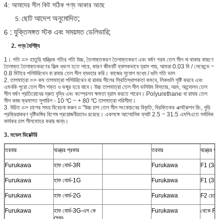
4: আমাদের সীল কিট সঠিক পণ্য আকার আছে
ছোট আদেশ অনুমোদিত;
5:
: যুক্তিসঙ্গত স্টক এবং সময়মত ডেলিভারি;
6
2.
পণ্য
বৈশিষ্ট্য
1। গতি => হাতুড়ি যান্ত্রিক গতির গতি উচ্চ, তৈলাক্তকরণ তৈলাক্তকরণ এবং ঘর্ষণ গরম তেল সীল না থাকার কারণে
তৈলাক্ত তৈলাক্তকরণের ফিল্ম ধ্বংস হতে পারে, কারণ জীবনটি ব্যাপকভাবে হ্রাস পায়, আমরা 0.03 মি / সেকেন্ডে ~
0.8 মিটারে পলিউরিথেন বা রাবার তেল সীল ব্যবহার করি। কাজের সুযোগ মধ্যে / গুলি গতি ভাল
2. তাপমাত্রা => কম তাপমাত্রা পলিউরিথেন বা রাবার সীলের স্থিতিস্থাপকতা কমবে, লিকগুলি সৃষ্টি করবে এবং
এমনকি পুরো তেল সীল শক্ত ও ভঙ্গুর হয়ে যাবে। উচ্চ তাপমাত্রা তেল সীল ভলিউম বিস্তার, নরম, আন্দোলন তেল
সীল ঘর্ষণ প্রতিরোধের দ্রুত বৃদ্ধি এবং কম্প্রেশন ক্ষমতা হ্রাস করতে পারেন। Polyurethane বা রাবার তেল
সীল কাজ ক্রমাগত সুপারিশ - 10 ℃ ~ + 80 ℃ তাপমাত্রা পরিসীমা।
3. উচিত => চাপের সময় বিবেচনা করুন = "উচ্চ চাপ তেল সীল সংকোচনের বিকৃতি, বিরক্তিকর এক্সট্রুশন রিং, নুড়ি
প্রক্রিয়াকরণ দৃষ্টিভঙ্গির বিশেষ প্রয়োজনীয়তাও রয়েছে। একসঙ্গে আম্মোনিক ফ্যাট 2.5 ~ 31.5 এমপিএতে সর্বাধিক
কার্যকর চাপ সীলমোহর করার জন্য।
3. মডেল ডিরেক্টরি
তরবার
যন্ত্রের প্রকার
তরবার
যন্ত্রের প
Furukawa
হাফ বোর্ড-3R
Furukawa
F1 (34
Furukawa
হাফ বোর্ড-1G
Furukawa
F1 (35
Furukawa
হাফ বোর্ড-2G
Furukawa
F2 চেপে
Furukawa
হাফ বোর্ড-3G-এস কে
Furukawa
থেকে F3
(ইউ)