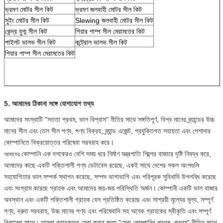
ভ্রমণ মোটর সীল কিট
ভ্রমণ জলবাহী মোটর সীল কিট
সুইং মোটর সীল কিট
Slewing জলবাহী মোটর সীল কিট
কেন্দ্র যুগ্ম সীল কিট
গিয়ার পাম্প সীল মেরামতের কিট
পাইলট ভালভ সীল কিট
কন্ট্রোল ভালভ সীল কিট
গিয়ার পাম্প সীল মেরামতের কিট
5. আমাদের ঠিকানা সঙ্গে যোগাযোগ তথ্য
আমাদের সংস্থাটি "সততা প্রথম, ভাল বিশ্বাস" নীতির সাথে সঙ্গতিপূর্ণ, বিশ্ব মানের ব্র্যান্ডের উচ্চ
মানের সীল এবং তেল সীল পণ্য, পণ্য বিক্রয়, ব্র্যান্ড এজেন্ট, প্রযুক্তিগত সহায়তা এবং পেশাদার
কোম্পানিতে বিক্রয়োত্তর পরিষেবা সরবরাহ করে।
কোম্পানি এক দশকেরও বেশি সময় ধরে নির্মাণ যন্ত্রপাতি শিল্পের বাজারে দৃষ্টি নিবদ্ধ করে,
আমাদের
আমাদের কাছে একটি শক্তিশালী পণ্য ডেটাবেস রয়েছে, একই সাথে দেশের সকল অংশগুলি
সহযোগিতার ভাল সম্পর্ক স্থাপন করেছে, সম্পদ ভাগাভাগি এবং পরিপূরক সুবিধাদি উপলব্ধি করেছে
এবং সংগ্রাম করেছে গ্রাহক এবং আমাদের জয়-জয় পরিস্থিতি অর্জন।
কোম্পানী একটি ভাল বাজার
অবস্থান এবং একটি শক্তিশালী গ্রাহক বেস প্রতিষ্ঠিত করেছে এবং সাশ্রয়ী মূল্যের মূল্য, সম্পূর্ণ
পণ্য, দ্রুত সরবরাহ, উচ্চ মানের পণ্য এবং পরিষেবাদি সহ অনেক গ্রাহকের স্বীকৃতি এবং সম্পূর্ণ
বিকাশের সাথে।
আমরা গ্রাহকদের সেবা করার জন্য "সেরা কোম্পানির প্রথম, প্রথম" নীতির সাথে