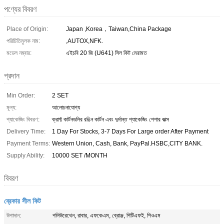
পণ্যের বিবরণ
Place of Origin:
Japan ,Korea，Taiwan,China Package
পরিচিতিমুলক নাম:
,AUTOX,NFK.
মডেল নম্বার:
এইচবি 20 জি (U641) সিল কিট মেরামত
প্রদান
Min Order:
2 SET
মূল্য:
আলোচনাযোগ্য
প্যাকেজিং বিবরণ:
ক্রাফ্ট কার্টনগুলির রঙিন কার্টন এবং দুর্দান্ত প্যাকেজিং পেপার বাক্স
Delivery Time:
1 Day For Stocks, 3-7 Days For Large order After Payment
Payment Terms:
Western Union, Cash, Bank, PayPal.HSBC,CITY BANK.
Supply Ability:
10000 SET /MONTH
বিবরণ
ব্রেকার সীল কিট
উপাদান:
পলিউরেথেন, রাবার, এফকেএম, ব্রোঞ্জ, পিটিএফই, পিওএম