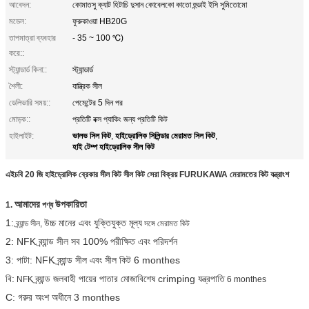
আবেদন:
কোমাতসু ক্যাট হিটাচি দুসান কোবেলকো কাতো হুন্ডাই ইসি সুমিতোমো
মডেল:
ফুরুকাওয়া HB20G
তাপমাত্রা ব্যবহার
- 35 ~ 100 ℃)
করে::
স্ট্যান্ডার্ড কিনা::
স্ট্যান্ডার্ড
শৈলী:
যান্ত্রিক সীল
ডেলিভারি সময়::
পেমেন্টের 5 দিন পর
মোড়ক::
প্রতিটি বক্স প্যাকিং জন্য প্রতিটি কিট
ভালভ সিল কিট
হাইড্রোলিক সিলিন্ডার মেরামত সিল কিট
হাইলাইট:
,
,
হাই টেম্প হাইড্রোলিক সীল কিট
এইচবি 20 জি হাইড্রোলিক ব্রেকার সীল কিট সীল কিট সেরা বিক্রয় FURUKAWA মেরামতের কিট যন্ত্রাংশ
আমাদের
উপকারিতা
1.
পণ্য
1:
উচ্চ মানের এবং যুক্তিযুক্ত মূল্য
ব্র্যান্ড সীল,
সঙ্গে মেরামত কিট
2: NFK ব্র্যান্ড সীল সব 100% পরীক্ষিত এবং পরিদর্শন
3: পাটা: NFK ব্র্যান্ড সীল এবং সীল কিট 6 monthes
বি:
ব্র্যান্ড জলবাহী পায়ের পাতার মোজাবিশেষ crimping যন্ত্রপাতি
NFK
6 monthes
C: গরুর অংশ অধীনে 3 monthes