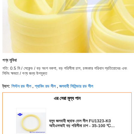
পণ্য সুবিধা
গতি: 0.5 মি / সেকেন্ড / বড় অংশ নকশা, বড় পরিসীমা চাপ, চমৎকার পরিধান প্রতিরোধের এবং
সিলিং ক্ষমতা / পণ্য জন্য উপযুক্ত
পিস্টন রড সীল
প্যাকিং রড সীল
জলবাহী সিলিন্ডার রড সীল
ট্যাগ:
,
,
এর সেরা মূল্য পান
হলুদ জলবাহী জ্যাক তেল সীল FU1323-K0
আইএসআই বড় পরিসীমা চাপ - 35-100 ℃
টেম্প