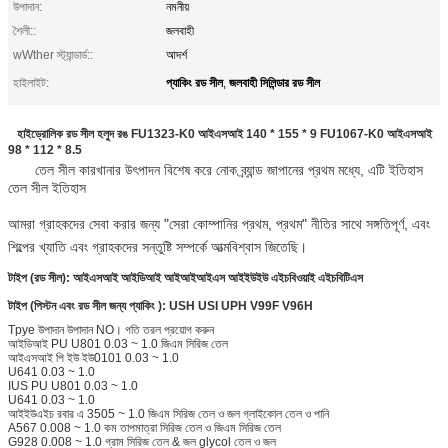
উপাদান:
নমনীয়
শৈলী::
জলবাহী
wWther স্ট্যান্ডার্ড::
আদর্শ
প্যাকিং রড সীল
জলবাহী সিলিন্ডার রড সীল
হাইলাইট:
,
হাইড্রোলিক রড সীল হলুদ রঙ FU1323-K0 আইএসআই 140 * 155 * 9 FU1067-K0 আইএসআই
98 * 112 * 8.5
তেল সীল কারখানার উৎপাদন বিশেষ করে নোক ব্র্যান্ড জাপানের প্রথম মধ্যে, এটি ইতিহাস
তেল সীল ইতিহাস
আমরা গ্রাহকদের সেবা করার জন্য "সেরা কোম্পানির প্রথম, প্রথম" নীতির সাথে সঙ্গতিপূর্ণ, এবং
শিল্পের খ্যাতি এবং গ্রাহকদের সন্তুষ্টি সম্পর্কে আত্মবিশ্বাস জিতেছি।
টাইপ (রড
সীল): আইএসআই আইডিআই আইআইআইএস আইইউইউ এইচবিওয়াই এইচবিটিএস
টাইপ (পিস্টন এবং রড
সীল
জন্য প্যাকিং
): USH USI UPH V99F V96H
Tpye উপাদান উপাদান NO। গতি তরল প্রয়োগ করুন
আইডিআই PU U801 0.03 ~ 1.0 জিএম সিরিজ তেল
আইএসআই পি ইউ ইউ0101 0.03 ~ 1.0
U641 0.03 ~ 1.0
IUS PU U801 0.03 ~ 1.0
U641 0.03 ~ 1.0
আইইউএইচ রবার এ 3505 ~ 1.0 জিএম সিরিজ তেল ও জল গ্লাইকোল তেল ও পানি
A567 0.008 ~ 1.0 কম তাপমাত্রা সিরিজ তেল ও জিএম সিরিজ তেল
G928 0.008 ~ 1.0 গ্রাম সিরিজ তেল & জল glycol তেল ও জল