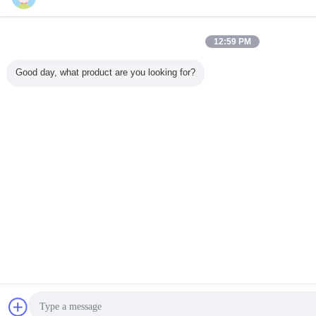
12:59 PM
Good day, what product are you looking for?
চ্যাট
উদ