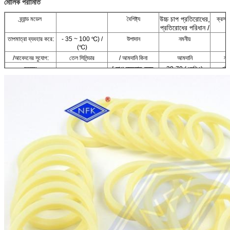
মৌলিক পরামিতি
উচ্চ চাপ প্রতিরোধের,
ব্র্যান্ড মডেল
বৈশিষ্ট্য
ক্রস অ
প্রতিরোধের পরিধান /
তাপমাত্রা ব্যবহার করে:
- 35 ~ 100 ℃) /
উপাদান
নমনীয়
(℃)
/আবেদনের সুযোগ:
তেল সিলিন্ডার
/ আমদানি কিনা
আমদানি
নমু
/ চাপ ব্যবহার করে:
মডেল:
30-70 (এমপিএ)
স্ট্য
এমপিএ /