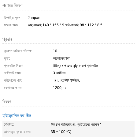
পণ্যের বিবরণ
উৎপত্তি স্থল:
Janpan
মডেল নম্বার:
আইএসআই 140 * 155 * 9 আইএসআই 98 * 112 * 8.5
প্রদান
ন্যূনতম চাহিদার পরিমাণ:
10
মূল্য:
আলোচনাযোগ্য
প্যাকেজিং বিবরণ:
বিভিন্ন মাপ এবং qty কারণে প্যাকেজিং
ডেলিভারি সময়:
3 কর্মদিবস
পরিশোধের শর্ত:
T/T, ওয়েস্টার্ন ইউনিয়ন,
যোগানের ক্ষমতা:
1200pcs
বিবরণ
হাইড্রোলিক রড সীল
বৈশিষ্ট্য::
উচ্চ চাপ প্রতিরোধের, প্রতিরোধের পরিধান /
তাপমাত্রা ব্যবহার করে::
35 ~ 100 ℃)