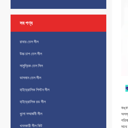
সব পণ্য
রাবার তেল সীল
উচ্চ চাপ তেল সীল
সামুদ্রিক তেল সিল
ভাসমান তেল সীল
ক
হাইড্রোলিক পিস্টন সীল
হাইড্রোলিক রড সীল
কঙ্ক
ধুলো সম্মার্জনী সীল
অসম্ভ
পরিম
খননকারী সীল কিট
সাথে 