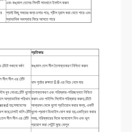
এবং কঙ্কাল তেলের সিলটি সাবধানে ইনস্টল করুন
ের
শ্যাফ্ট কিছু সময়ের জন্য চলার পরে, গ্রীস হ্রাস করা যেতে পারে এবং
স্বাভাবিক অবস্থায় ফিরে আসতে পারে
প্রতিকার
 ঠোঁটে শুকনো ঘর্ষণ
কঙ্কাল তেল সীল তৈলাক্তকরণ নিশ্চিত করুন
েল সীল সীল এর ঠোঁট
খাদ পৃষ্ঠের রুক্ষতা 0.8 এর নিচে নেমে যায়
টেম খুব নোংরা;ঠোঁট ধুলো
তৈলাক্তকরণ এবং পরিষ্কার-পরিচ্ছন্নতা নিশ্চিত
 ফলে অস্বাভাবিক পরিধান
করুন এবং পাইপিং সিস্টেম পরিষ্কার করুন;ঠোঁটে
dhered হয়;সমাবেশের
আক্রমন থেকে ধুলো প্রতিরোধ করার জন্য, একটি
বেশ করে;ঢালাই বালি ঠোঁট
ধুলো-প্রমাণ ডিভাইস যোগ করা হয়;একত্রিত করার
তেল সীল সীল এর ঠোঁট
সময়, পরিষ্কারের দিকে মনোযোগ দিন এবং ভুল
প্রয়োগ করা পেইন্ট মুছে ফেলুন