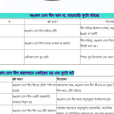
কঙ্কাল তেল সীল ভাল না, তাড়াতাড়ি ফুটো ঘটাচ্ছে
না
ফল্ট কারণ
বিশ্লে
সীল দরিদ্র উত্পাদন গুণমান, ক
কঙ্কাল তেল সিল দরিদ্র ঠোঁট
burr বা ত্রুটি
সীল দরিদ্র, কঙ্কাল তেল সিলে
কঙ্কাল তেল সিল বসন্ত গুণমান বা ব্যর্থতা
সীলটি ভাল নয়।
রেডিয়াল চাপ খুব ছোট
স্প্রিং খুব ঢিলেঢালা এবং ধার
কাল তেল সীল খারাপভাবে একত্রিত হয় এবং ফুটো ঘটে
ফল্ট কারণ
বিশ্লেষণ
কঙ্কাল তেল সীল সীলের ঠোঁটে স্পষ্ট দাগ
সমাবেশের সময়, কঙ্কাল তেল সীল কীওয়ে বা থ্রেড দ
রয়েছে
সিল করে, ঠোঁট আঁচড়ে
কঙ্কাল তেল সীল একটি প্রজাপতি
কঙ্কাল তেল সীল জন্য অনুপযুক্ত ইনস্টলেশন টুল
আকারে বিকৃত হয়
শ্যাফ্টের প্রান্তের অনুপযুক্ত চ্যামফারিং, অত্যধিক
কঙ্কাল তেল সীল সীল এর ঠোঁট সমাবেশ
রুক্ষতা, বা অতিরিক্ত সমাবেশ বল, যার ফলে কঙ্কাল