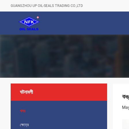
GUANGZHOU UP OIL-SEALS TRADING CO.,LTD
ঘটনাবলী
কঙ্
May
খবর
ক্ষেত্রে