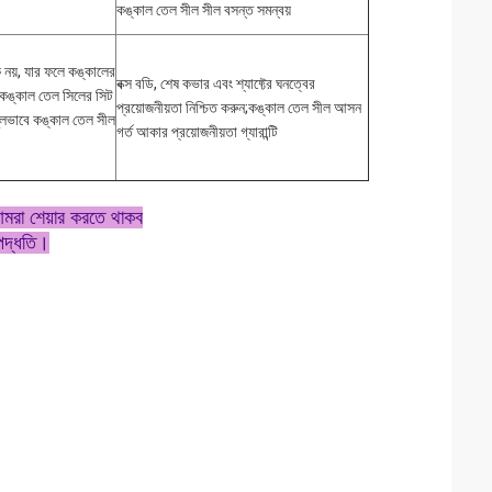
কঙ্কাল তেল সীল সীল বসন্ত সমন্বয়
িক নয়, যার ফলে কঙ্কালের
বক্স বডি, শেষ কভার এবং শ্যাফ্টের ঘনত্বের
;কঙ্কাল তেল সিলের সিট
প্রয়োজনীয়তা নিশ্চিত করুন;কঙ্কাল তেল সীল আসন
ভুলভাবে কঙ্কাল তেল সীল
গর্ত আকার প্রয়োজনীয়তা গ্যারান্টি
আমরা শেয়ার করতে থাকব
 পদ্ধতি।