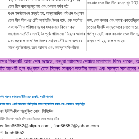
কঙ্কাল তেল সীল সীল বসন্ত খুব টাইট
তেল ফিল্ম বাধাগ্রস্ত হয় এবং শুকনো ঘর্ষণ ঘটে
যখন ইনস্টলেশন উদ্ভট হয়, অস্বাভাবিক পরিধান কঙ্কাল
তেল সীল সীল এর ঠোঁট স্লাইডিং উপর ঘটে, এবং সর্বোচ্চ
বাক্স, শেষ কভার এবং শ্যাফ্ট এককেন্দ্র
এবং সর্বনিম্ন পরিধান প্রস্থ সমানভাবে বিতরণ করা
তেলের সীলটি অদ্ভুতভাবে চলতে পারে
হয়;প্রধান ঠোঁটের স্লাইডিং পৃষ্ঠে পরিধানের চিহ্নের আকার
গর্ত খুব ছোট, এবং কঙ্কাল তেল সীল 
এবং কঙ্কাল তেল সিল সিলের সহায়ক ঠোঁট একে অপরের
মধ্যে চাপা হয়, ফলে কাত হয়
সাথে প্রতিসাম্য, তবে আকার এবং অবস্থান বিপরীতে
দের নিবন্ধটি আজ শেষ হয়েছে, বন্ধুরা আমাদের শেয়ারে মনোযোগ দিতে পারেন, 
িতীয় অংশটি হ'ল কঙ্কাল তেল সিলের সাধারণ ত্রুটির কারণ এবং সমস্যা সমাধানের
্বদা প্রথম গুণমানের নীতি মেনে চলেছি, খ্যাতি প্রথম!
 আপনার সাথে একটি জয়-জয় পরিস্থিতির সাথে সহযোগিতা করুন এবং একসাথে বেড়ে উঠুন!
াংঝো ইউপি-সিল প্রযুক্তি কোং, লিমিটেড
িল্ডিং জিং'আন গার্ডেন হুলিন রোড তিয়ানহে জেলা গুয়াংঝু।চীন
ইলঃ fion66652@aliyun.com , fion66652@yahoo.com
াইপ: fion66652