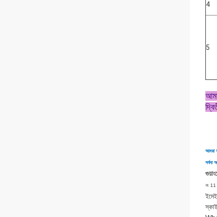
4
5
আমা
দ্ব
আমরা সর
সর্বদা
গুয়
নং 11 ব
ইমে
স্ক