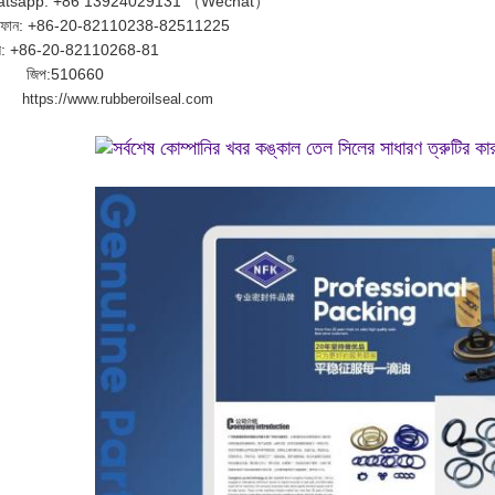
tsapp: +86 13924029131 （Wechat）
িফোন: +86-20-82110238-82511225
াক্স: +86-20-82110268-81
জিপ:
510660
https://www.rubberoilseal.com