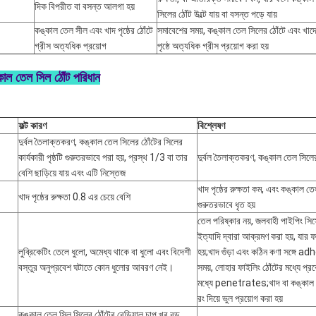
দিক বিপরীত বা বসন্ত আলগা হয়
সিলের ঠোঁট উল্টে যায় বা বসন্ত পড়ে যায়
কঙ্কাল তেল সীল এবং খাদ পৃষ্ঠের ঠোঁটে
সমাবেশের সময়, কঙ্কাল তেল সিলের ঠোঁটে এবং খাদ
গ্রীস অত্যধিক প্রয়োগ
পৃষ্ঠে অত্যধিক গ্রীস প্রয়োগ করা হয়
কাল তেল সিল ঠোঁট পরিধান
ফল্ট কারণ
বিশ্লেষণ
দুর্বল তৈলাক্তকরণ, কঙ্কাল তেল সিলের ঠোঁটের সিলের
কার্যকারী পৃষ্ঠটি গুরুতরভাবে পরা হয়, প্রস্থ 1/3 বা তার
দুর্বল তৈলাক্তকরণ, কঙ্কাল তেল সিলের
বেশি ছাড়িয়ে যায় এবং এটি নিস্তেজ
খাদ পৃষ্ঠের রুক্ষতা কম, এবং কঙ্কাল ত
খাদ পৃষ্ঠের রুক্ষতা 0.8 এর চেয়ে বেশি
গুরুতরভাবে ধৃত হয়
তেল পরিষ্কার নয়, জলবাহী পাইপিং সিস্
ইত্যাদি দ্বারা আক্রমণ করা হয়, যার
লুব্রিকেটিং তেলে ধুলো, অমেধ্য থাকে বা ধুলো এবং বিদেশী
হয়;খাদ গুঁড়া এবং কঠিন কণা সঙ্গে a
বস্তুর অনুপ্রবেশ ঘটাতে কোন ধুলোর আবরণ নেই।
সময়, লোহার ফাইলিং ঠোঁটের মধ্যে প্র
মধ্যে penetrates;খাদ বা কঙ্কাল 
রং দিয়ে ভুল প্রয়োগ করা হয়
কঙ্কাল তেল সিল সিলের ঠোঁটের রেডিয়াল চাপ খুব বড়,